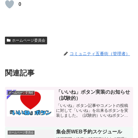
0
ホームページ委員会
コミュニティ五番街（管理者）
関連記事
「いいね」ボタン実装のお知らせ
ホームページ委員会
（試験的）
「いいね」ボタン記事やコメントの投稿
に対して「いいね」を出来るボタンを実
装しました。（試験的）いいねボタンの
場所記事の上部（記事の一番上に表示さ
れています）記事の下部（記事の一番下
に表示されています）機能「いいね」さ
集会所WEB予約スケジュール
ホームページ委員会
れた数が表示されますログ...