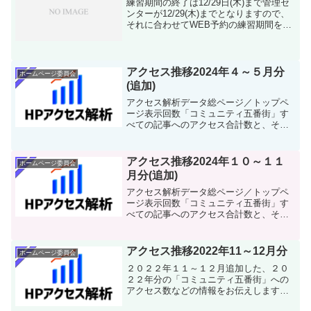
練習期間の終了は12/29日(木)まで管理セ
ンターが12/29(木)までとなりますので、
それに合わせてWEB予約の練習期間を終
了致します。それに伴い、現在WEB予約
で行われたデータは全て削除されますの
でご注意下さい。※現在は練習期間です
12...
アクセス推移2024年４～５月分
ホームページ委員会
(追加)
アクセス解析データ総ページ／トップペ
ージ表示回数「コミュニティ五番街」す
べての記事へのアクセス合計数と、その
うちトップページが占めるアクセス数の
情報です。ユーザー数ホームページを利
用している「ユーザー」の合計数となり
アクセス推移2024年１０～１１
ホームページ委員会
ます。【ユーザー数】≒【...
月分(追加)
アクセス解析データ総ページ／トップペ
ージ表示回数「コミュニティ五番街」す
べての記事へのアクセス合計数と、その
うちトップページが占めるアクセス数の
情報です。ユーザー数ホームページを利
用している「ユーザー」の合計数となり
アクセス推移2022年11～12月分
ホームページ委員会
ます。【ユーザー数】≒【...
２０２２年１１～１２月追加した、２０
２２年分の「コミュニティ五番街」への
アクセス数などの情報をお伝えします！
アクセス解析データトップページ表示回