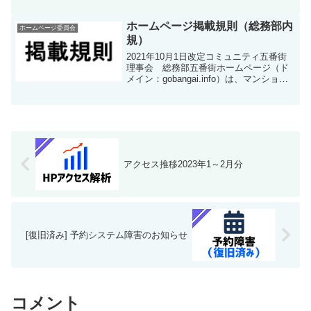
数トップページ（）のアクセス数の遷移
です。各種メニューページ表示回数各種
「メニュー」ページへのア...
ホームページ掲載規則（総務部内
ホームページ委員会
規）
2021年10月1日改定コミュニティ五番街
理事会 総務部五番街ホームページ（ド
メイン：gobangai.info）は、マンション
の良好な管理・運営、住民間のコミュニ
ケーションを図ることを目的とし、利用
に際しては次の規則を遵守するものとす
る。...
アクセス推移2023年1～2月分
[復旧済み] 予約システム障害のお知らせ
コメント