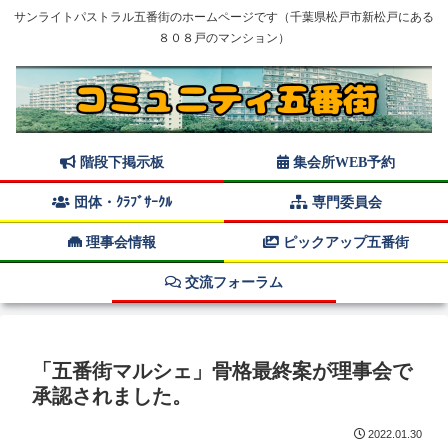
サンライトパストラル五番街のホームページです（千葉県松戸市新松戸にある
８０８戸のマンション）
階段下掲示板
集会所WEB予約
団体・ｸﾗﾌﾞｻｰｸﾙ
専門委員会
理事会情報
ピックアップ五番街
交流フォーラム
「五番街マルシェ」骨格最終案が理事会で
承認されました。
2022.01.30