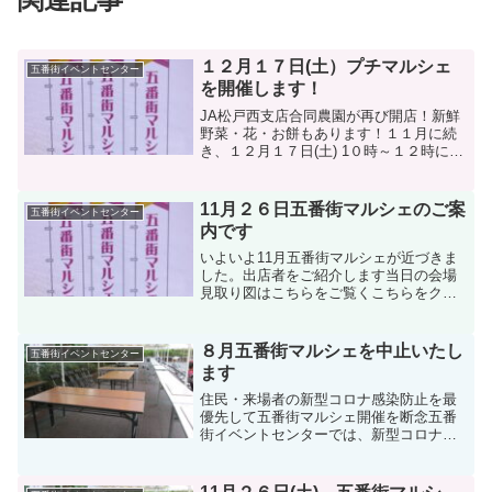
１２月１７日(土）プチマルシェ
五番街イベントセンター
を開催します！
JA松戸西支店合同農園が再び開店！新鮮
野菜・花・お餅もあります！１１月に続
き、１２月１７日(土) 1０時～１２時に、
JAとうかつ中央松戸西支店の合同農園模
擬店による「プチマルシェ」をD棟集会所
前広場で開催します(雨天決行）。１１月
11月２６日五番街マルシェのご案
五番街イベントセンター
五番街マル...
内です
いよいよ11月五番街マルシェが近づきま
した。出店者をご紹介します当日の会場
見取り図はこちらをご覧くこちらをクリ
ックすると会場平面図がご覧になれます
こちらをクリックしても出店内容を確認
できます
８月五番街マルシェを中止いたし
五番街イベントセンター
ます
住民・来場者の新型コロナ感染防止を最
優先して五番街マルシェ開催を断念五番
街イベントセンターでは、新型コロナウ
イルス感染状況が続くなか、従来のよう
な人々が一堂に会する「お祭り型」か
ら、三々五々集まる「マルシェ型」イベ