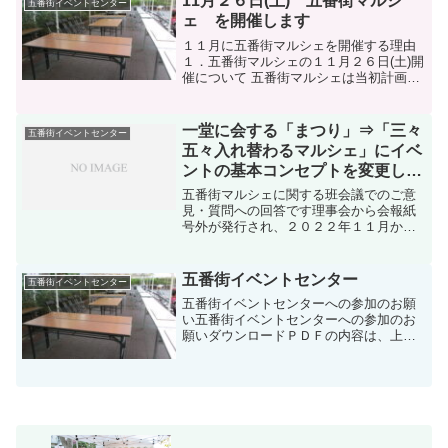
11月２６日(土) 五番街マルシ
五番街イベントセンター
ントに見直すことで、感染症...
ェ を開催します
１１月に五番街マルシェを開催する理由
１．五番街マルシェの１１月２６日(土)開
催について 五番街マルシェは当初計画で
は１２月１７日(土)の予定でした。しかし
ながら以下の理由から当初案を変更し、
開催日を１１月２６日(土)とし、コロナ感
一堂に会する「まつり」⇒「三々
五番街イベントセンター
染状況の急...
五々入れ替わるマルシェ」にイベ
ントの基本コンセプトを変更しま
す
五番街マルシェに関する班会議でのご意
見・質問への回答です理事会から会報紙
号外が発行され、２０２２年１１月から
開催された班会議のQ&Aが掲載されまし
た。紙面の都合で自治福祉部への五番街
マルシェに関するQ&Aが一部簡略化され
五番街イベントセンター
五番街イベントセンター
た内容となっておりま...
五番街イベントセンターへの参加のお願
い五番街イベントセンターへの参加のお
願いダウンロードＰＤＦの内容は、上記
内容とまったく同じです。五番街イベン
トセンター設立趣意書五番街イベントセ
ンター設立趣意書ダウンロード「五番街
イベントセンター」会則「...