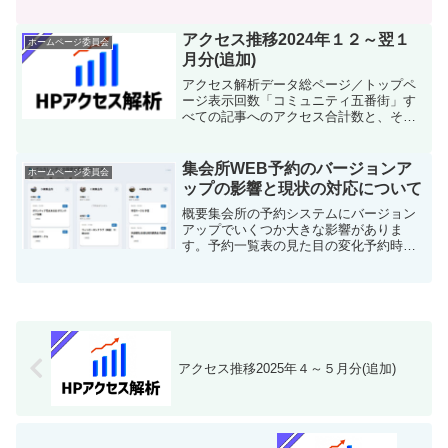
うちトップページが占めるアクセス数の
情報です。ユーザー数ホームページを利
用している「ユーザー」の合計数となり
アクセス推移2024年１２～翌１
ホームページ委員会
ます。【ユーザー数】≒【...
月分(追加)
アクセス解析データ総ページ／トップペ
ージ表示回数「コミュニティ五番街」す
べての記事へのアクセス合計数と、その
うちトップページが占めるアクセス数の
情報です。ユーザー数ホームページを利
用している「ユーザー」の合計数となり
集会所WEB予約のバージョンア
ホームページ委員会
ます。【ユーザー数】≒【...
ップの影響と現状の対応について
概要集会所の予約システムにバージョン
アップでいくつか大きな影響がありま
す。予約一覧表の見た目の変化予約時の
ステップ１（新規追加）予約時のステッ
プ６の自動スキップ（詳細入力画面がス
キップされる）一部、元の利便性が失わ
れている部分があります。そ...
アクセス推移2025年４～５月分(追加)