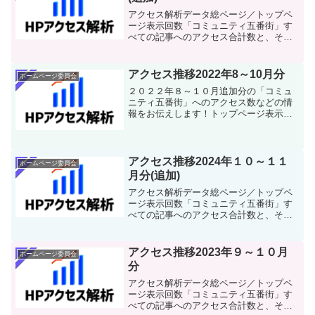
アクセス解析データ総ページ／トップペ
ージ表示回数「コミュニティ五番街」す
べての記事へのアクセス合計数と、その
うちトップページが占めるアクセス数の
情報です。ユーザー数ホームページを利
用している「ユーザー」の合計数となり
アクセス推移2022年8～10月分
ホームページ委員会
ます。【ユーザー数】≒【...
２０２２年８～１０月追加分の「コミュ
ニティ五番街」へのアクセス数などの情
報をお伝えします！トップページ表示回
数トップページ（）のアクセス数の遷移
です。今回のポイント８～１０月はアク
セス数はその前と比較して多少減ってい
る下がり幅は大きくないこ...
アクセス推移2024年１０～１１
ホームページ委員会
月分(追加)
アクセス解析データ総ページ／トップペ
ージ表示回数「コミュニティ五番街」す
べての記事へのアクセス合計数と、その
うちトップページが占めるアクセス数の
情報です。ユーザー数ホームページを利
用している「ユーザー」の合計数となり
アクセス推移2023年９～１０月
ホームページ委員会
ます。【ユーザー数】≒【...
分
アクセス解析データ総ページ／トップペ
ージ表示回数「コミュニティ五番街」す
べての記事へのアクセス合計数と、その