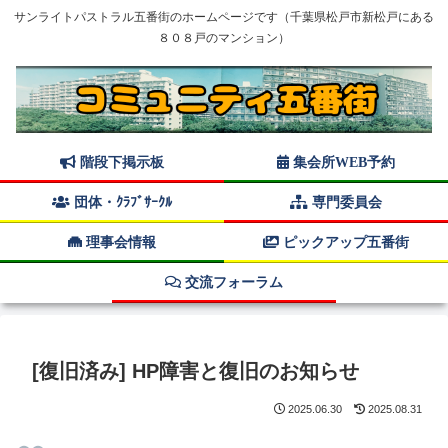
サンライトパストラル五番街のホームページです（千葉県松戸市新松戸にある
８０８戸のマンション）
階段下掲示板
集会所WEB予約
団体・ｸﾗﾌﾞｻｰｸﾙ
専門委員会
理事会情報
ピックアップ五番街
交流フォーラム
[復旧済み] HP障害と復旧のお知らせ
2025.06.30
2025.08.31