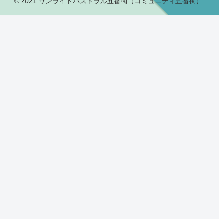
© 2021 サンライトパストラル五番街（コミュニティ五番街）.