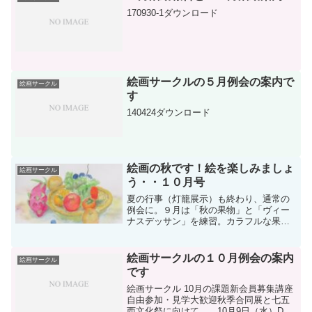
170930-1ダウンロード
絵画サークルの５月例会の案内で
絵画サークル
す
140424ダウンロード
絵画の秋です！絵を楽しみましょ
絵画サークル
う・・１０月号
夏の行事（灯籠展示）も終わり、通常の
例会に。９月は「秋の果物」と「ヴィー
ナスデッサン」を練習。カラフルな果物
の中で不思議な存在のドラゴンフルー
ツ。形状をうまくとらえきれるか。何度
描いてみても納得いかない「ヴィーナ
絵画サークルの１０月例会の案内
絵画サークル
ス」に、また悩まされました。
です
絵画サークル 10月の課題新会員募集講座
自由参加・見学大歓迎秋季合同展と七五
西文化祭に向けて 10月9日（水）D棟