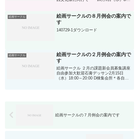
集会所 18:00～ 10月16日
（水）D棟集会所 18:00
～ 各自出品作品、額装のうえ
絵画サークルの８月例会の案内で
絵画サークル
持参 ...
す
140729-1ダウンロード
絵画サークルの２月例会の案内で
絵画サークル
す
絵画サークル ２月の課題新会員募集講座
自由参加大歓迎石膏デッサン2月15日
（水）18:00～20:00 D棟集会所＊各自用
意するもの スケッチブック・鉛筆・コ
ンテ・パステルなど 20：00頃 合評・
懇談など人物デッサン(モデルは女性)2月
2...
絵画サークルの７月例会の案内です