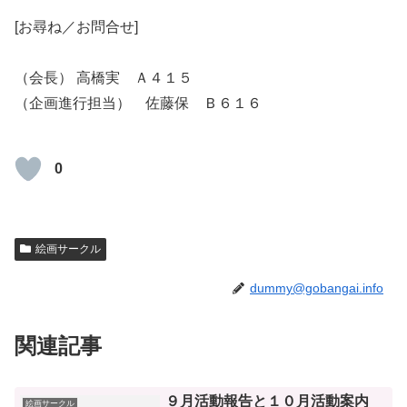
[お尋ね／お問合せ]
（会長） 高橋実 Ａ４１５
（企画進行担当） 佐藤保 Ｂ６１６
0
絵画サークル
dummy@gobangai.info
関連記事
９月活動報告と１０月活動案内
絵画サークル