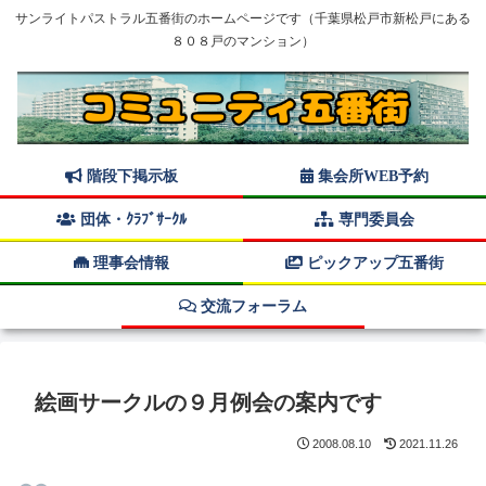
サンライトパストラル五番街のホームページです（千葉県松戸市新松戸にある
８０８戸のマンション）
階段下掲示板
集会所WEB予約
団体・ｸﾗﾌﾞｻｰｸﾙ
専門委員会
理事会情報
ピックアップ五番街
交流フォーラム
絵画サークルの９月例会の案内です
2008.08.10
2021.11.26