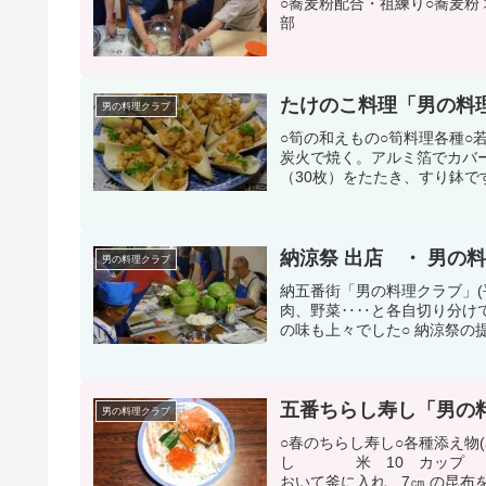
○蕎麦粉配合・祖練り○蕎麦粉
部
たけのこ料理「男の料理
男の料理クラブ
○筍の和えもの○筍料理各種
炭火で焼く。アルミ箔でカ
（30枚）をたたき、すり鉢で
納涼祭 出店 ・ 男の
男の料理クラブ
納五番街「男の料理クラブ」(平
肉、野菜‥‥と各自切り分けて
の味も上々でした○ 納涼祭の提
五番ちらし寿し「男の料
男の料理クラブ
○春のちらし寿し○各種添え物(a
し 米 10 カップ （
おいて釜に入れ、7㎝ の昆布を