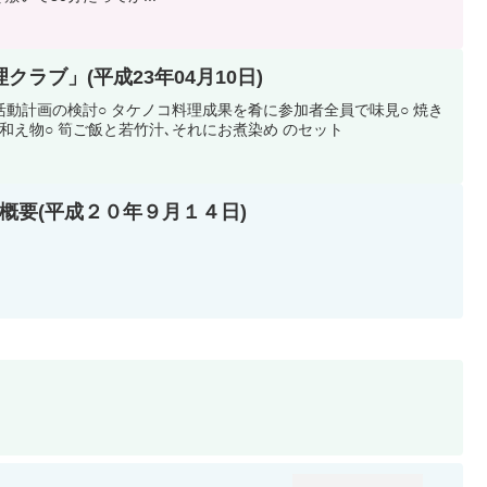
ラブ」(平成23年04月10日)
ブ活動計画の検討○ タケノコ料理成果を肴に参加者全員で味見○ 焼き
和え物○ 筍ご飯と若竹汁､それにお煮染め のセット
概要(平成２０年９月１４日)
）