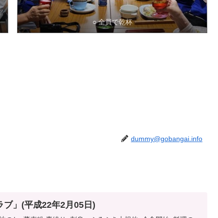
○ 全員で乾杯
dummy@gobangai.info
」(平成22年2月05日)