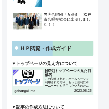
男声合唱団「五番街」 松戸
市合唱交歓会に出演しまし
た！！
ＨＰ閲覧・作成ガイド
▼トップページの見え方について
[解説]トップページの見た目
解説
この記事は初めてホームページを
利用される方や、もっと便利にホ
ームページを活用したい方のため
にトップページの各所について改
2023.08.25
gobangai.info
めて解説した記事となります。改
めて確認することで今まで利用し
ていなかった機能にも気がつける
とおもいます。下記画像に割り
振…
▼記事の作成方法について