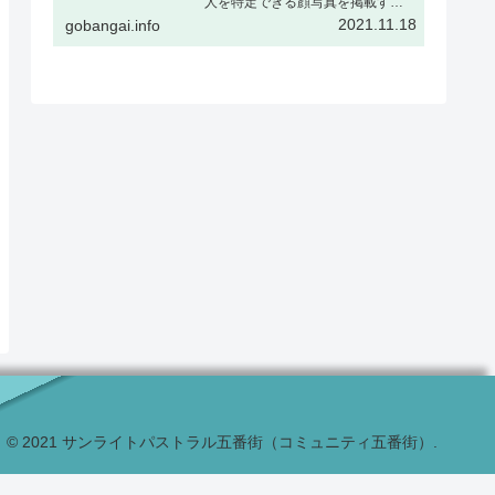
人を特定できる顔写真を掲載する
場合、被撮影者ご本人の了解をい
2021.11.18
gobangai.info
ただくか、または顔をぼかすなど
個人が特定できない加工を行うこ
とを推奨しますギャラリー表示と
はギャラリー表示とは下記の様
に、…
© 2021 サンライトパストラル五番街（コミュニティ五番街）.