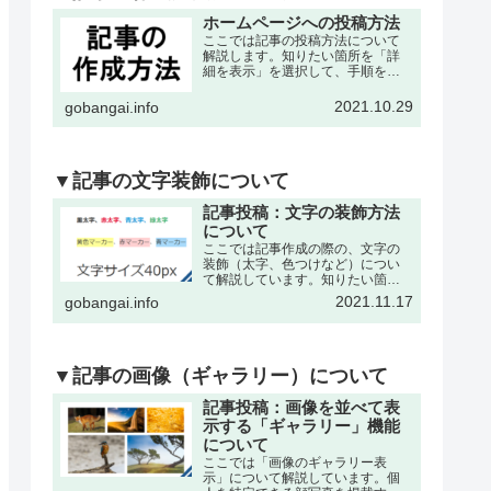
ホームページへの投稿方法
ここでは記事の投稿方法について
解説します。知りたい箇所を「詳
細を表示」を選択して、手順を確
認して下さい。※記事の作成は、
各々の委員会・団体・クラブサー
2021.10.29
gobangai.info
クル・理事会などが作成可能で
す。それぞれに記事作成の為の
「ユーザー名」と「パスワード」
を発…
▼記事の文字装飾について
記事投稿：文字の装飾方法
について
ここでは記事作成の際の、文字の
装飾（太字、色つけなど）につい
て解説しています。知りたい箇所
を「詳細を表示」を選択して、手
2021.11.17
gobangai.info
順を確認して下さい。※記事の作
成・編集などの基本操作は下記の
記事をご参考下さい。文字を「色
付き、太字」にするここでは書
い…
▼記事の画像（ギャラリー）について
記事投稿：画像を並べて表
示する「ギャラリー」機能
について
ここでは「画像のギャラリー表
示」について解説しています。個