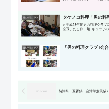
タケノコ料理「男の料理ク
男の料理クラブ
○ 平成23年度男の料理クラ
空豆、だし卵、蛸･キュウリの
「男の料理クラブ｣会合
男の料理クラブ
納涼祭 五番鍋（会津芋煮風鍋