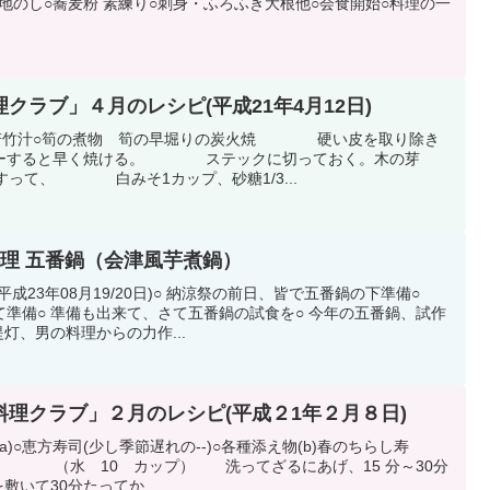
 地のし○蕎麦粉 素練り○刺身・ふろふき大根他○会食開始○料理の一
クラブ」４月のレシピ(平成21年4月12日)
○若竹汁○筍の煮物 筍の早堀りの炭火焼 硬い皮を取り除き
バーすると早く焼ける。 ステックに切っておく。木の芽
すって、 白みそ1カップ、砂糖1/3...
料理 五番鍋（会津風芋煮鍋）
成23年08月19/20日)○ 納涼祭の前日、皆で五番鍋の下準備○
準備○ 準備も出来て、さて五番鍋の試食を○ 今年の五番鍋、試作
灯、男の料理からの力作...
理クラブ」２月のレシピ(平成２1年２月８日)
)○恵方寿司(少し季節遅れの--)○各種添え物(b)春のちらし寿
水 10 カップ） 洗ってざるにあげ、15 分～30分
敷いて30分たってか...