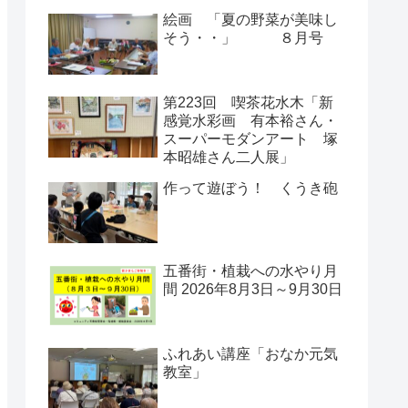
絵画 「夏の野菜が美味し
そう・・」 ８月号
第223回 喫茶花水木「新
感覚水彩画 有本裕さん・
スーパーモダンアート 塚
本昭雄さん二人展」
作って遊ぼう！ くうき砲
五番街・植栽への水やり月
間 2026年8月3日～9月30日
ふれあい講座「おなか元気
教室」