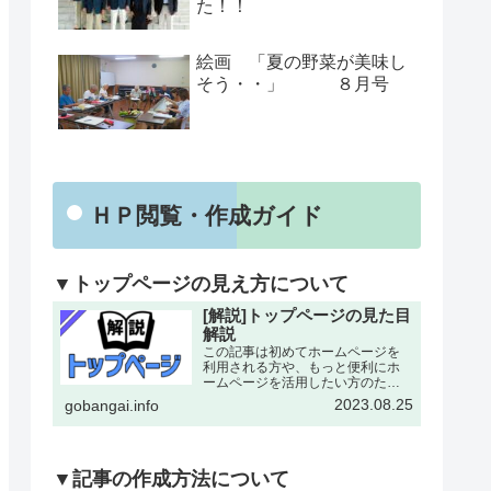
た！！
絵画 「夏の野菜が美味し
そう・・」 ８月号
ＨＰ閲覧・作成ガイド
▼トップページの見え方について
[解説]トップページの見た目
解説
この記事は初めてホームページを
利用される方や、もっと便利にホ
ームページを活用したい方のため
にトップページの各所について改
2023.08.25
gobangai.info
めて解説した記事となります。改
めて確認することで今まで利用し
ていなかった機能にも気がつける
とおもいます。下記画像に割り
振…
▼記事の作成方法について