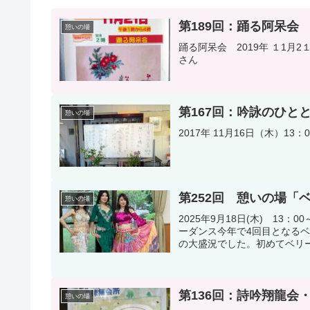
第189回：踊る阿呆会
憩いの場
踊る阿呆会 2019年 １1月2
さん
第167回：吟詠のひと
憩いの場
2017年 11月16日（木）1
第252回 憩いの場「
憩いの場
2025年9月18日(木) 13：0
ーダンス今年で4回目となる
の大盛況でした。初めてベリー
第136回：詩吟翔龍会
憩いの場