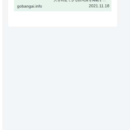
場合、被撮影者ご本人の了解をい
2021.11.18
gobangai.info
ただくか、または顔をぼかすなど
個人が特定できない加工を行うこ
とを推奨しますギャラリー表示と
はギャラリー表示とは下記の様
に、…