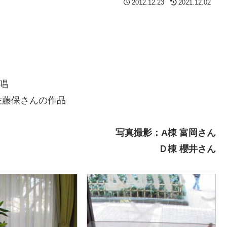
2012.12.23
2021.12.02
唱
藤保さんの作品
写真撮影：A棟 富岡さん
Ｄ棟 櫻井さん