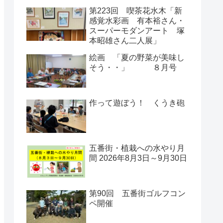
第223回 喫茶花水木「新
感覚水彩画 有本裕さん・
スーパーモダンアート 塚
本昭雄さん二人展」
絵画 「夏の野菜が美味し
そう・・」 ８月号
作って遊ぼう！ くうき砲
五番街・植栽への水やり月
間 2026年8月3日～9月30日
第90回 五番街ゴルフコン
ペ開催