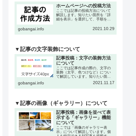
ホームページへの投稿方法
ここでは記事の投稿方法について
解説します。知りたい箇所を「詳
細を表示」を選択して、手順を確
認して下さい。※記事の作成は、
各々の委員会・団体・クラブサー
2021.10.29
gobangai.info
クル・理事会などが作成可能で
す。それぞれに記事作成の為の
「ユーザー名」と「パスワード」
を発…
▼記事の文字装飾について
記事投稿：文字の装飾方法
について
ここでは記事作成の際の、文字の
装飾（太字、色つけなど）につい
て解説しています。知りたい箇所
を「詳細を表示」を選択して、手
2021.11.17
gobangai.info
順を確認して下さい。※記事の作
成・編集などの基本操作は下記の
記事をご参考下さい。文字を「色
付き、太字」にするここでは書
い…
▼記事の画像（ギャラリー）について
記事投稿：画像を並べて表
示する「ギャラリー」機能
について
ここでは「画像のギャラリー表
示」について解説しています。個
人を特定できる顔写真を掲載する