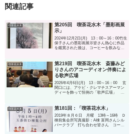
関連記事
第205回 喫茶花水木「墨彩画展
喫茶花水木
示」
2024年12月2日(月) 13：00～16：00竹生
保子さんの墨彩画展示皆さん熱心に作品
を鑑賞された後は、コーヒーを飲みなが
らおしゃべり❣
第219回 喫茶花水木 斎藤みど
喫茶花水木
りさんのアコーディオン伴奏によ
る歌声広場
2026年4月6日(月) 13：00～16：00 玄
関口には、アケビ・クレマチスアーマン
ディーを飾って恒例の「歌声広場」 斎
藤みどりさんにはいつも快く伴奏を引き
受けて下さり感謝です❣花水木会長のあ
いさつの後、まずは季節に因んで「花」
第181回：「喫茶花水木」
喫茶花水木
から始...
2019年８月６日 月曜 13時～16時 Ｄ
棟前集会所写真撮影：A棟 富岡さんシル
バークラブ 打ち合わせ皆さん コーヒ
ーと懇談 打ち合わせ五番街納涼祭 灯