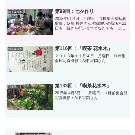
篭 事前の出来映え今月のボランティア
さん
第99回：七夕作り
喫茶花水木
2012年6月4日 月曜日 Ｄ棟集会棟写真
撮影：Ｄ棟 桜井さん次回憩いの場 6月21
日も 続きを行いますどなたでも ご一
緒に どうぞ。笹切り出し 29日（金）
10時 ．．． 家庭用小笹もお分けしま
す。飾り付け 30日（土）14
時 ．．．...
第116回：「喫茶 花水木」
喫茶花水木
２０１３年１１月４日 月曜日 Ｄ棟集
会所写真撮影：A棟 富岡さん
第133回：「喫茶花水木」
喫茶花水木
2015年 4月6日 月曜日 Ｄ棟前集会所
写真撮影：A棟 富岡さん