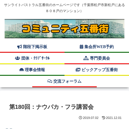
サンライトパストラル五番街のホームページです（千葉県松戸市新松戸にある
８０８戸のマンション）
階段下掲示板
集会所WEB予約
団体・ｸﾗﾌﾞｻｰｸﾙ
専門委員会
理事会情報
ピックアップ五番街
交流フォーラム
第180回：ナウパカ・フラ講習会
2019.07.02
2021.12.01