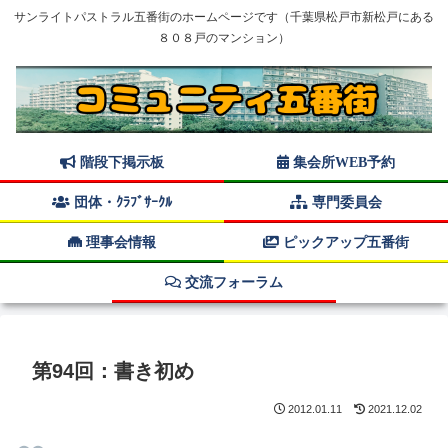
サンライトパストラル五番街のホームページです（千葉県松戸市新松戸にある
８０８戸のマンション）
階段下掲示板
集会所WEB予約
団体・ｸﾗﾌﾞｻｰｸﾙ
専門委員会
理事会情報
ピックアップ五番街
交流フォーラム
第94回：書き初め
2012.01.11
2021.12.02