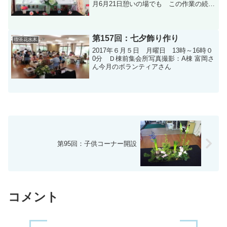
月6月21日憩いの場でも この作業の続き
を致します。皆様お越し下さい今月のボ
ランティア Ｃ班の皆さん
第157回：七夕飾り作り
喫茶花水木
2017年６月５日 月曜日 13時～16時０
0分 Ｄ棟前集会所写真撮影：A棟 富岡さ
ん今月のボランティアさん
第95回：子供コーナー開設
コメント