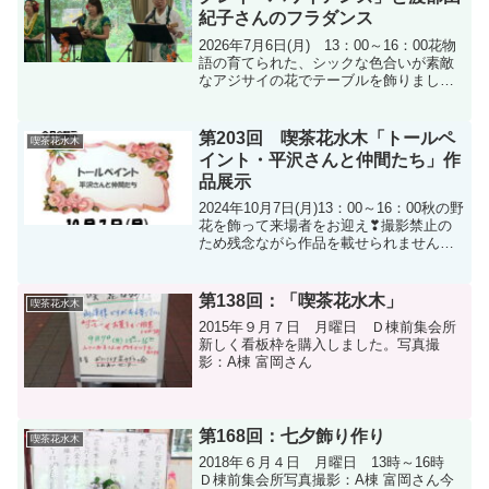
紀子さんのフラダンス
2026年7月6日(月) 13：00～16：00花物
語の育てられた、シックな色合いが素敵
なアジサイの花でテーブルを飾りまし
た！来場者にレイをかけて頂き気分はハ
ワイ！ リーダーの小笠原さん ボ
ーカルとウクレレ担当。オープニングは
第203回 喫茶花水木「トールペ
喫茶花水木
「カイマナ...
イント・平沢さんと仲間たち」作
品展示
2024年10月7日(月)13：00～16：00秋の野
花を飾って来場者をお迎え❣撮影禁止の
ため残念ながら作品を載せられません
が、素晴らしい作品を熱心に鑑賞されて
いました。
第138回：「喫茶花水木」
喫茶花水木
2015年９月７日 月曜日 Ｄ棟前集会所
新しく看板枠を購入しました。写真撮
影：A棟 富岡さん
第168回：七夕飾り作り
喫茶花水木
2018年６月４日 月曜日 13時～16時
Ｄ棟前集会所写真撮影：A棟 富岡さん今