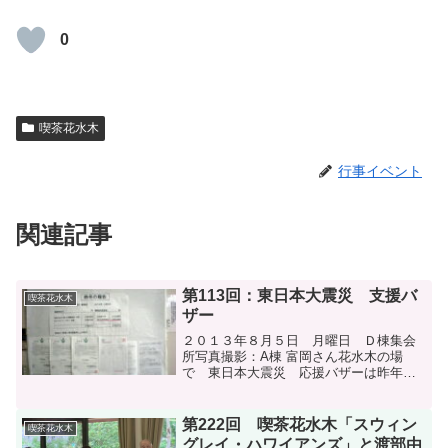
0
喫茶花水木
行事イベント
関連記事
第113回：東日本大震災 支援バ
喫茶花水木
ザー
２０１３年８月５日 月曜日 Ｄ棟集会
所写真撮影：A棟 富岡さん花水木の場
で 東日本大震災 応援バザーは昨年
２０１２／３／１５に引き続き 第2回目
になります。震災後2年余り経ちました
が、まだ 多くの問題が残されておりま
第222回 喫茶花水木「スウィン
喫茶花水木
す。被災者の痛みが少し...
グレイ・ハワイアンズ」と渡部由