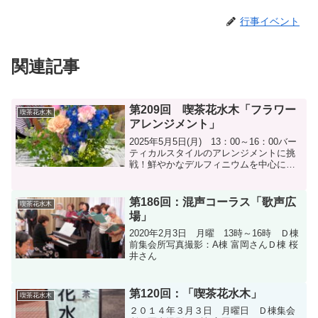
行事イベント
関連記事
第209回 喫茶花水木「フラワー
喫茶花水木
アレンジメント」
2025年5月5日(月) 13：00～16：00バー
ティカルスタイルのアレンジメントに挑
戦！鮮やかなデルフィニウムを中心に縦
に長く活けてゆきます。講師の膝附さん
のアドアイスで素敵に仕上がりました❣
五番街周辺で採取した野草や緑の葉もア
第186回：混声コーラス「歌声広
喫茶花水木
レンジに...
場」
2020年2月3日 月曜 13時～16時 Ｄ棟
前集会所写真撮影：A棟 富岡さんＤ棟 桜
井さん
第120回：「喫茶花水木」
喫茶花水木
２０１４年３月３日 月曜日 Ｄ棟集会