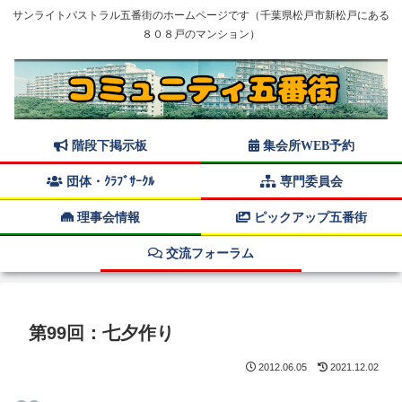
サンライトパストラル五番街のホームページです（千葉県松戸市新松戸にある
８０８戸のマンション）
階段下掲示板
集会所WEB予約
団体・ｸﾗﾌﾞｻｰｸﾙ
専門委員会
理事会情報
ピックアップ五番街
交流フォーラム
第99回：七夕作り
2012.06.05
2021.12.02