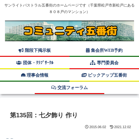
サンライトパストラル五番街のホームページです（千葉県松戸市新松戸にある
８０８戸のマンション）
階段下掲示板
集会所WEB予約
団体・ｸﾗﾌﾞｻｰｸﾙ
専門委員会
理事会情報
ピックアップ五番街
交流フォーラム
第135回：七夕飾り 作り
2015.06.02
2021.12.02