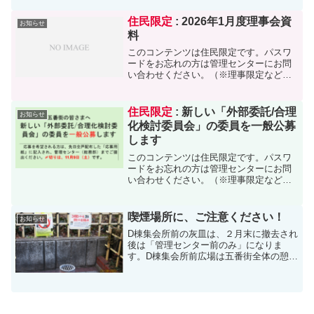
住民限定
: 2026年1月度理事会資
お知らせ
料
このコンテンツは住民限定です。パスワ
ードをお忘れの方は管理センターにお問
い合わせください。（※理事限定など、
更に限定されたものは担当者専用のパス
ワードの為、閲覧できません）
住民限定
: 新しい「外部委託/合理
お知らせ
化検討委員会」の委員を一般公募
します
このコンテンツは住民限定です。パスワ
ードをお忘れの方は管理センターにお問
い合わせください。（※理事限定など、
更に限定されたものは担当者専用のパス
ワードの為、閲覧できません）
喫煙場所に、ご注意ください！
お知らせ
D棟集会所前の灰皿は、２月末に撤去され
後は「管理センター前のみ」になりま
す。D棟集会所前広場は五番街全体の憩い
の場として、大人・子供を含めて大勢の
方々に多目的広場として利用されてきま
した。また、2020年から全国で「受動喫
煙対策法」も施行さ...