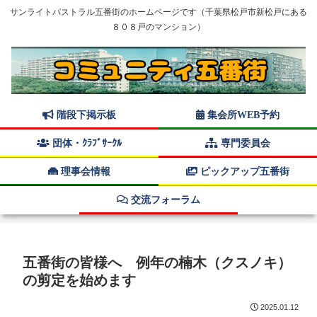
サンライトパストラル五番街のホームページです（千葉県松戸市新松戸にある
８０８戸のマンション）
階段下掲示板
集会所WEB予約
団体・ｸﾗﾌﾞｻｰｸﾙ
専門委員会
理事会情報
ピックアップ五番街
交流フォーラム
五番街の皆様へ 例年の楠木（クスノキ）
の剪定を始めます
2025.01.12