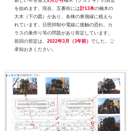
新しい年を迎え
2月から
楠木（クスノキ）の剪定
を始めます。現在、五番街には
計13本
の楠木の
大木（下の図）があり、各棟の東側縁に植えら
れています。日照抑制や電線に接触の恐れ、カ
ラスの巣作り等の問題があり剪定しています。
前回の剪定は、
2022年3月（3年前）
でした。ご
承知おきください。