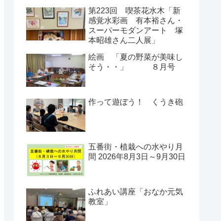
第223回 喫茶花水木「新
感覚水彩画 有本裕さん・
スーパーモダンアート 塚
本昭雄さん二人展」
絵画 「夏の野菜が美味し
そう・・」 ８月号
作って遊ぼう！ くうき砲
五番街・植栽への水やり月
間 2026年8月3日～9月30日
ふれあい講座「おなか元気
教室」