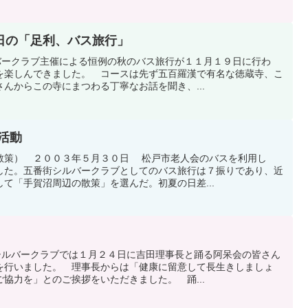
日の「足利、バス旅行」
ルバークラブ主催による恒例の秋のバス旅行が１１月１９日に行わ
を楽しんできました。 コースは先ず五百羅漢で有名な徳蔵寺、こ
んからこの寺にまつわる丁寧なお話を聞き、...
の活動
散策） ２００３年５月３０日 松戸市老人会のバスを利用し
した。五番街シルバークラブとしてのバス旅行は７振りであり、近
て「手賀沼周辺の散策」を選んだ。初夏の日差...
)シルバークラブでは１月２４日に吉田理事長と踊る阿呆会の皆さん
を行いました。 理事長からは「健康に留意して長生きしましょ
協力を」とのご挨拶をいただきました。 踊...