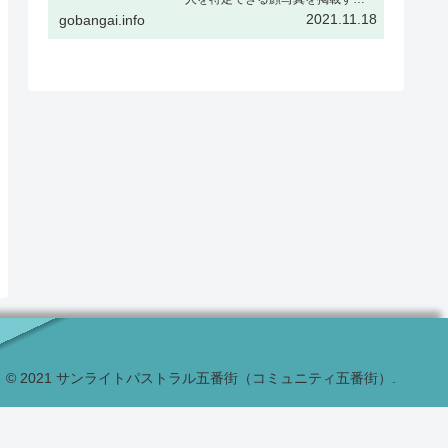
場合、被撮影者ご本人の了解をい
2021.11.18
gobangai.info
ただくか、または顔をぼかすなど
個人が特定できない加工を行うこ
とを推奨しますギャラリー表示と
はギャラリー表示とは下記の様
に、…
© 2021 サンライトパストラル五番街（コミュニティ五番街）.