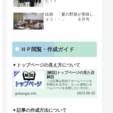
た！！
絵画 「夏の野菜が美味し
そう・・」 ８月号
ＨＰ閲覧・作成ガイド
▼トップページの見え方について
[解説]トップページの見た目
解説
この記事は初めてホームページを
利用される方や、もっと便利にホ
ームページを活用したい方のため
にトップページの各所について改
2023.08.25
gobangai.info
めて解説した記事となります。改
めて確認することで今まで利用し
ていなかった機能にも気がつける
とおもいます。下記画像に割り
振…
▼記事の作成方法について