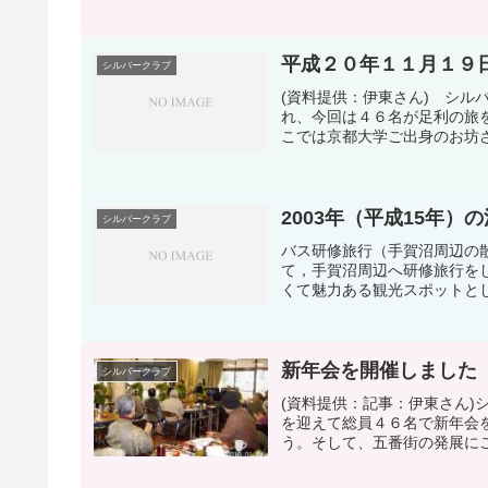
平成２０年１１月１９
シルバークラブ
(資料提供：伊東さん) シ
れ、今回は４６名が足利の旅
こでは京都大学ご出身のお坊さ
2003年（平成15年）
シルバークラブ
バス研修旅行（手賀沼周辺の
て，手賀沼周辺へ研修旅行を
くて魅力ある観光スポットとし
新年会を開催しました
シルバークラブ
(資料提供：記事：伊東さん
を迎えて総員４６名で新年会
う。そして、五番街の発展にご