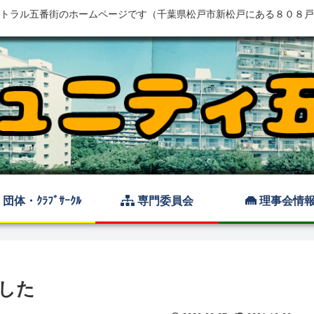
トラル五番街のホームページです（千葉県松戸市新松戸にある８０８戸
団体・ｸﾗﾌﾞｻｰｸﾙ
専門委員会
理事会情
した