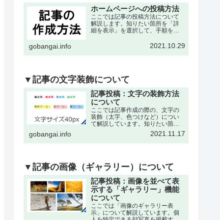
ホームページへの投稿方法
ここでは記事の投稿方法について
解説します。知りたい箇所を「詳
細を表示」を選択して、手順を確
認して下さい。※記事の作成は、
各々の委員会・団体・クラブサー
2021.10.29
gobangai.info
クル・理事会などが作成可能で
す。それぞれに記事作成の為の
「ユーザー名」と「パスワード」
を発…
▼記事の文字装飾について
記事投稿：文字の装飾方法
について
ここでは記事作成の際の、文字の
装飾（太字、色つけなど）につい
て解説しています。知りたい箇所
を「詳細を表示」を選択して、手
2021.11.17
gobangai.info
順を確認して下さい。※記事の作
成・編集などの基本操作は下記の
記事をご参考下さい。文字を「色
付き、太字」にするここでは書
い…
▼記事の画像（ギャラリー）について
記事投稿：画像を並べて表
示する「ギャラリー」機能
について
ここでは「画像のギャラリー表
示」について解説しています。個
人を特定できる顔写真を掲載する