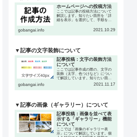
ホームページへの投稿方法
ここでは記事の投稿方法について
解説します。知りたい箇所を「詳
細を表示」を選択して、手順を確
認して下さい。※記事の作成は、
各々の委員会・団体・クラブサー
2021.10.29
gobangai.info
クル・理事会などが作成可能で
す。それぞれに記事作成の為の
「ユーザー名」と「パスワード」
を発…
▼記事の文字装飾について
記事投稿：文字の装飾方法
について
ここでは記事作成の際の、文字の
装飾（太字、色つけなど）につい
て解説しています。知りたい箇所
を「詳細を表示」を選択して、手
2021.11.17
gobangai.info
順を確認して下さい。※記事の作
成・編集などの基本操作は下記の
記事をご参考下さい。文字を「色
付き、太字」にするここでは書
い…
▼記事の画像（ギャラリー）について
記事投稿：画像を並べて表
示する「ギャラリー」機能
について
ここでは「画像のギャラリー表
示」について解説しています。個