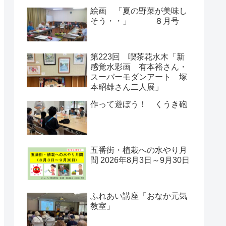
絵画 「夏の野菜が美味し
そう・・」 ８月号
第223回 喫茶花水木「新
感覚水彩画 有本裕さん・
スーパーモダンアート 塚
本昭雄さん二人展」
作って遊ぼう！ くうき砲
五番街・植栽への水やり月
間 2026年8月3日～9月30日
ふれあい講座「おなか元気
教室」