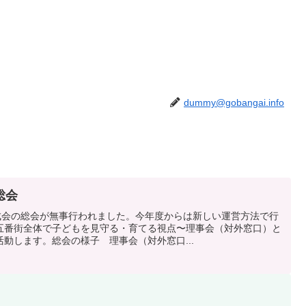
dummy@gobangai.info
総会
育成会の総会が無事行われました。今年度からは新しい運営方法で行
五番街全体で子どもを見守る・育てる視点〜理事会（対外窓口）と
動します。総会の様子 理事会（対外窓口...