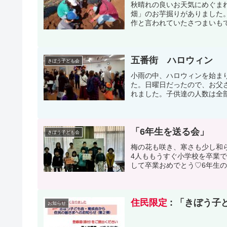
秋晴れの良いお天気にめぐま
畑」のお芋掘りがありました
作と言われていたさつまいもで
五番街 ハロウィン
きぼう子ども会
小雨の中、ハロウィンを始ま
た。日曜日だったので、お父
れました。子供達の人数は全部
「6年生を送る会」
きぼう子ども会
梅の花も咲き、寒さも少し和
4人ももうすぐ小学校を卒業
して卒業おめでとう♡6年生の
住民限定
: 「きぼう子
お知らせ