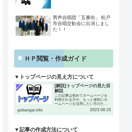
男声合唱団「五番街」 松戸
市合唱交歓会に出演しまし
た！！
ＨＰ閲覧・作成ガイド
▼トップページの見え方について
[解説]トップページの見た目
解説
この記事は初めてホームページを
利用される方や、もっと便利にホ
ームページを活用したい方のため
にトップページの各所について改
2023.08.25
gobangai.info
めて解説した記事となります。改
めて確認することで今まで利用し
ていなかった機能にも気がつける
とおもいます。下記画像に割り
振…
▼記事の作成方法について