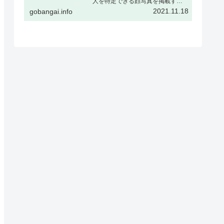
人を特定できる顔写真を掲載する
場合、被撮影者ご本人の了解をい
2021.11.18
gobangai.info
ただくか、または顔をぼかすなど
個人が特定できない加工を行うこ
とを推奨しますギャラリー表示と
はギャラリー表示とは下記の様
に、…