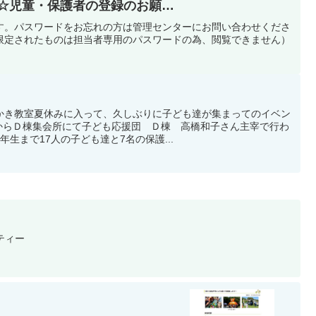
ども応援団への
す。パスワードをお忘れの方は管理センターにお問い合わせくださ
限定されたものは担当者専用のパスワードの為、閲覧できません）
かき教室夏休みに入って、久しぶりに子ども達が集まってのイベン
時からＤ棟集会所にて子ども応援団 Ｄ棟 高橋和子さん主宰で行わ
生まで17人の子ども達と7名の保護...
ティー