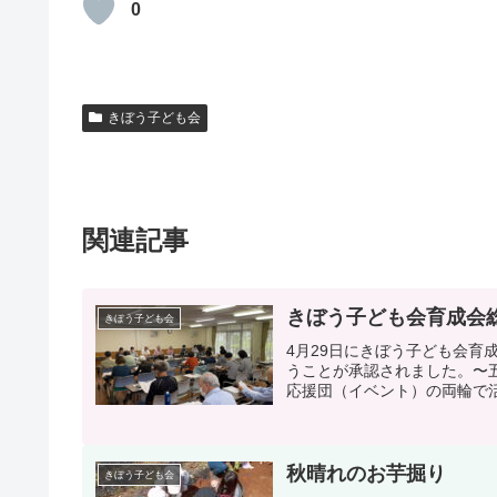
0
きぼう子ども会
関連記事
きぼう子ども会育成会
きぼう子ども会
4月29日にきぼう子ども会
うことが承認されました。〜
応援団（イベント）の両輪で活
秋晴れのお芋掘り
きぼう子ども会