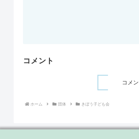
コメント
コメン
ホーム
団体
きぼう子ども会