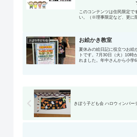
☆児童・保護者の登録のお願
い ☆こ
このコンテンツは住民限定で
い。（※理事限定など、更に
参加のお願い
お絵かき教室
きぼう子ども会
夏休みの絵日記に役立つお絵
トです。7月30日（火）10
れました。年中さんから小学6年
きぼう子ども会 ハロウィンパー