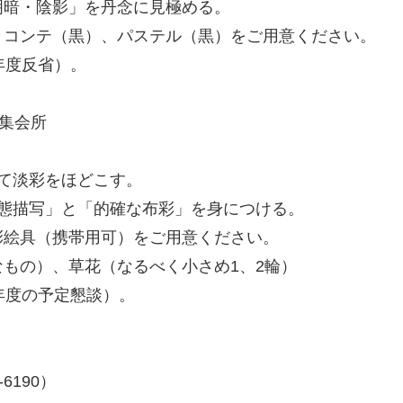
明暗・陰影」を丹念に見極める。
、コンテ（黒）、パステル（黒）をご用意ください。
年度反省）。
」
棟集会所
て淡彩をほどこす。
態描写」と「的確な布彩」を身につける。
彩絵具（携帯用可）をご用意ください。
（なるべく小さめ1、2輪）
年度の予定懇談）。
190）