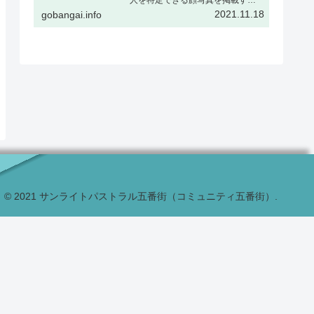
場合、被撮影者ご本人の了解をい
2021.11.18
gobangai.info
ただくか、または顔をぼかすなど
個人が特定できない加工を行うこ
とを推奨しますギャラリー表示と
はギャラリー表示とは下記の様
に、…
© 2021 サンライトパストラル五番街（コミュニティ五番街）.