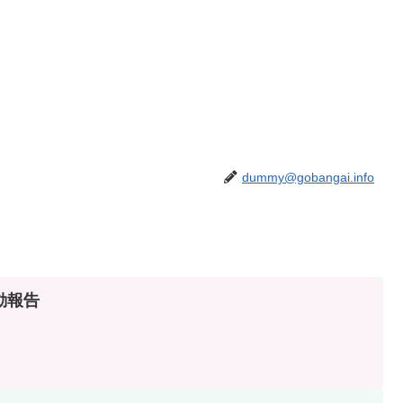
dummy@gobangai.info
動報告