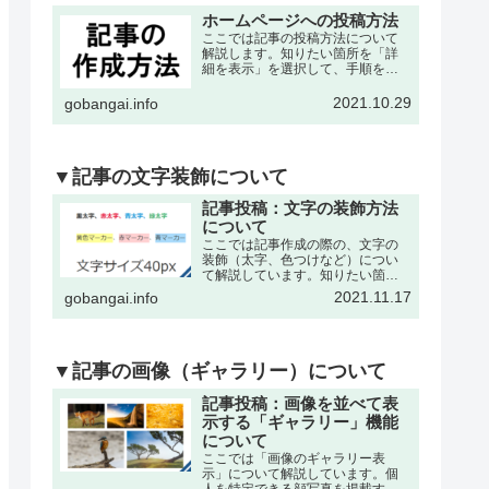
ホームページへの投稿方法
ここでは記事の投稿方法について
解説します。知りたい箇所を「詳
細を表示」を選択して、手順を確
認して下さい。※記事の作成は、
各々の委員会・団体・クラブサー
2021.10.29
gobangai.info
クル・理事会などが作成可能で
す。それぞれに記事作成の為の
「ユーザー名」と「パスワード」
を発…
▼記事の文字装飾について
記事投稿：文字の装飾方法
について
ここでは記事作成の際の、文字の
装飾（太字、色つけなど）につい
て解説しています。知りたい箇所
を「詳細を表示」を選択して、手
2021.11.17
gobangai.info
順を確認して下さい。※記事の作
成・編集などの基本操作は下記の
記事をご参考下さい。文字を「色
付き、太字」にするここでは書
い…
▼記事の画像（ギャラリー）について
記事投稿：画像を並べて表
示する「ギャラリー」機能
について
ここでは「画像のギャラリー表
示」について解説しています。個
人を特定できる顔写真を掲載する