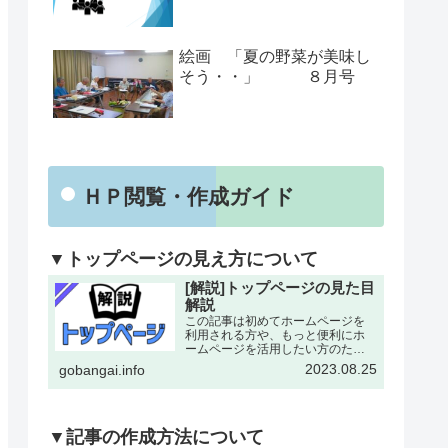
絵画 「夏の野菜が美味し
そう・・」 ８月号
ＨＰ閲覧・作成ガイド
▼トップページの見え方について
[解説]トップページの見た目
解説
この記事は初めてホームページを
利用される方や、もっと便利にホ
ームページを活用したい方のため
にトップページの各所について改
2023.08.25
gobangai.info
めて解説した記事となります。改
めて確認することで今まで利用し
ていなかった機能にも気がつける
とおもいます。下記画像に割り
振…
▼記事の作成方法について