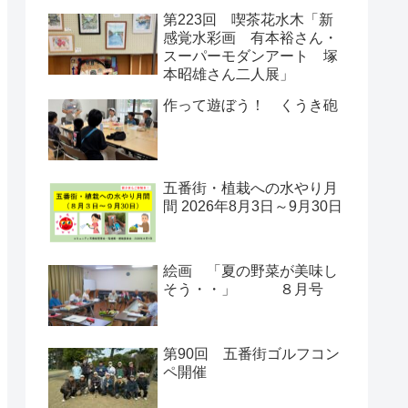
第223回 喫茶花水木「新
感覚水彩画 有本裕さん・
スーパーモダンアート 塚
本昭雄さん二人展」
作って遊ぼう！ くうき砲
五番街・植栽への水やり月
間 2026年8月3日～9月30日
絵画 「夏の野菜が美味し
そう・・」 ８月号
第90回 五番街ゴルフコン
ペ開催