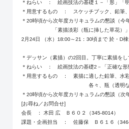
＊ねらい ： 絵画技法の基礎１－「形」「
＊用意するもの ： スケッチブック、鉛筆
＊20時頃から次年度カリキュラムの懇談（今
「素描淡彩（瓶に挿した草花）
2月24日 （水）18:00～21：30頃まで 於・D
＊デッサン（素描）の2回目。丁寧に素描をし
＊ねらい ： 絵画技法の基礎2－「正確な形
＊用意するもの ： 素描に適した鉛筆、水
各々、瓶（透明なもの）、草花
＊20時頃から次年度カリキュラムの懇談（次
[お尋ね／お問合せ]
会長 ： 木田 広 Ｂ６０２（345-8014）
課題・企画担当 ： 佐藤保 Ｂ６１６（346-6