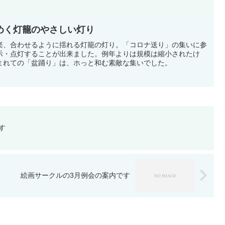
めく灯籠のやさしい灯り
楽、合わせるように揺れる灯籠の灯り。「コロナ送り」の集いに参
示・点灯することが出来ました。例年よりは規模は縮小されたけ
まれての「盆踊り」は、ホっと和む素敵な集いでした。
す
絵画サークルの3月例会の案内です