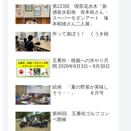
第223回 喫茶花水木「新
感覚水彩画 有本裕さん・
スーパーモダンアート 塚
本昭雄さん二人展」
作って遊ぼう！ くうき砲
五番街・植栽への水やり月
間 2026年8月3日～9月30日
絵画 「夏の野菜が美味し
そう・・」 ８月号
第90回 五番街ゴルフコン
ペ開催