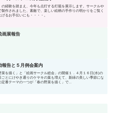
」の経験を踏まえ、今年も点灯する灯籠を展示します。サークルや
で製作されました、素敵で、楽しい絵柄の手作りの明かりをご覧く
上げるお手伝いにも・・・・。
絵画展報告
動報告と５月例会案内
野菜を描く」と「絵画サークル総会」の開催１．４月１６日(水)の
日ごとにけやき通りのケヤキの葉も増えて、新緑の美しい季節にな
定番テーマの一つが「春の野菜を描く」で...