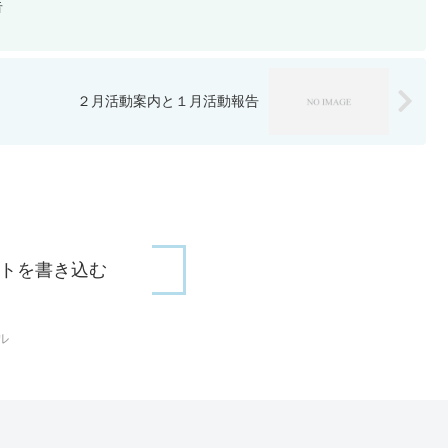
告
２月活動案内と１月活動報告
トを書き込む
ル