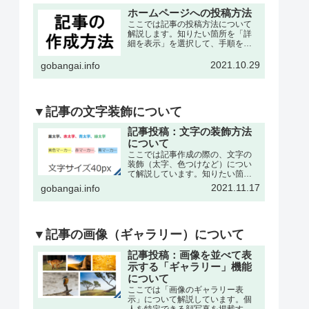
ホームページへの投稿方法
ここでは記事の投稿方法について
解説します。知りたい箇所を「詳
細を表示」を選択して、手順を確
認して下さい。※記事の作成は、
各々の委員会・団体・クラブサー
2021.10.29
gobangai.info
クル・理事会などが作成可能で
す。それぞれに記事作成の為の
「ユーザー名」と「パスワード」
を発…
▼記事の文字装飾について
記事投稿：文字の装飾方法
について
ここでは記事作成の際の、文字の
装飾（太字、色つけなど）につい
て解説しています。知りたい箇所
を「詳細を表示」を選択して、手
2021.11.17
gobangai.info
順を確認して下さい。※記事の作
成・編集などの基本操作は下記の
記事をご参考下さい。文字を「色
付き、太字」にするここでは書
い…
▼記事の画像（ギャラリー）について
記事投稿：画像を並べて表
示する「ギャラリー」機能
について
ここでは「画像のギャラリー表
示」について解説しています。個
人を特定できる顔写真を掲載する