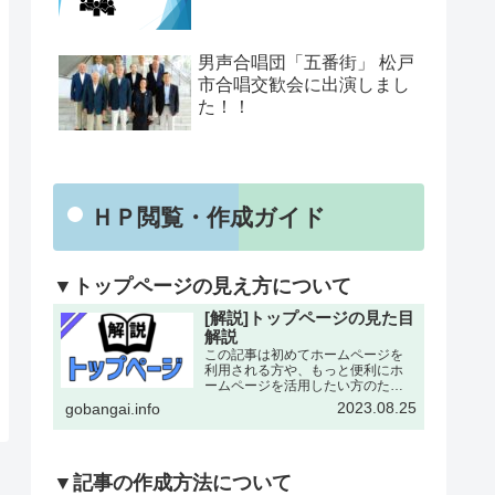
男声合唱団「五番街」 松戸
市合唱交歓会に出演しまし
た！！
ＨＰ閲覧・作成ガイド
▼トップページの見え方について
[解説]トップページの見た目
解説
この記事は初めてホームページを
利用される方や、もっと便利にホ
ームページを活用したい方のため
にトップページの各所について改
2023.08.25
gobangai.info
めて解説した記事となります。改
めて確認することで今まで利用し
ていなかった機能にも気がつける
とおもいます。下記画像に割り
振…
▼記事の作成方法について