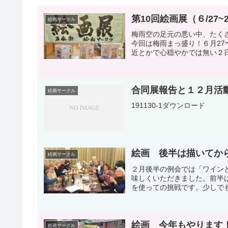
第10回絵画展（６/2
絵画サークル
梅雨空の足元の悪い中、たく
今回は梅雨まっ盛り！６月27
近とかで心穏やかでは無い２日
合同展報告と１２月活
絵画サークル
191130-1ダウンロード
絵画 後半は描いてか
絵画サークル
２月後半の例会では「ワイン
味しくいただきました。前半
を使っての挑戦です。少しでも
絵画 今年もやります
絵画サークル