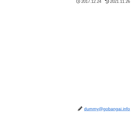
2017.12.24
2021.11.26
dummy@gobangai.info