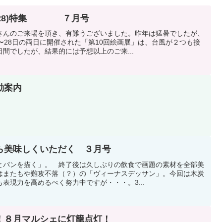
7~28)特集 ７月号
さんのご来場を頂き、有難うございました。昨年は猛暑でしたが、
〜28日の両日に開催された「第10回絵画展」は、台風が２つも接
間でしたが、結果的には予想以上のご来...
動案内
ら美味しくいただく ３月号
とパンを描く」。 終了後は久しぶりの飲食で画題の素材を全部美
はまたもや難攻不落（？）の「ヴィーナスデッサン」。今回は木炭
表現力を高めるべく努力中ですが・・・。3...
！８月マルシェに灯籠点灯！