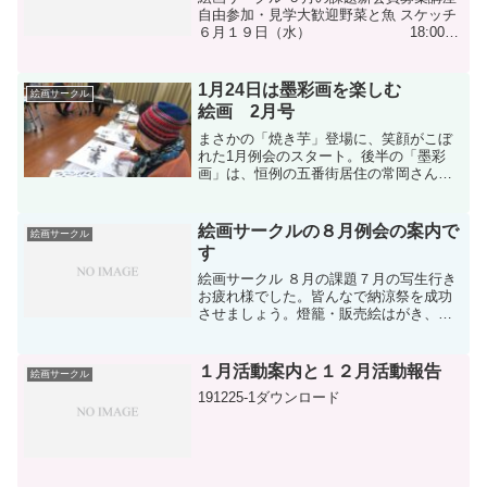
自由参加・見学大歓迎野菜と魚 スケッチ
６月１９日（水） 18:00～
D棟集会所 注：当初１２日
(水)が都合で変更になりました。美術鑑賞
都美術館６月２９日（土）
1月24日は墨彩画を楽しむ
絵画サークル
レオ...
絵画 2月号
まさかの「焼き芋」登場に、笑顔がこぼ
れた1月例会のスタート。後半の「墨彩
画」は、恒例の五番街居住の常岡さんを
お迎えし、ご教授いただきました。いつ
もの絵筆とは違う筆と墨の濃淡での表現
に、その奥深さに戸惑いながらも楽しく
絵画サークルの８月例会の案内で
絵画サークル
作品を仕上げました。
す
絵画サークル ８月の課題７月の写生行き
お疲れ様でした。皆んなで納涼祭を成功
させましょう。燈籠・販売絵はがき、似
顔絵の準備8月18日（水）18:00～21：30
頃まで D棟集会所＊自作の燈籠をお持ち
ください。＊他のサークル、会員以外の
１月活動案内と１２月活動報告
絵画サークル
方々の燈...
191225-1ダウンロード