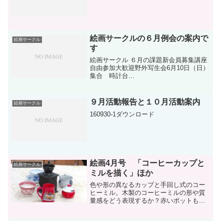
絵画サークルの６月例会の案内で
絵画サークル
す
絵画サークル ６月の課題新会員募集講座
自由参加大歓迎野外写生会6月10日（日）
集合 時計台
9:30
帰宅14:00茨城県自然博物館(電話0297-
38-2000)雨天…中止油彩下書き6月20日
９月活動報告と１０月活動案内
絵画サークル
（水）18:00...
160930-1ダウンロード
絵画4月号 「コーヒーカップと
絵画サークル
ミルを描く」ほか
色や形の異なるカップと手回し式のコー
ヒーミル。木製のコーヒーミルの形や質
量感をどう表現するか？赤いポットもア
クセントに映える。後半は、とりどりの
春の花の華やかで明るい感じを出せた