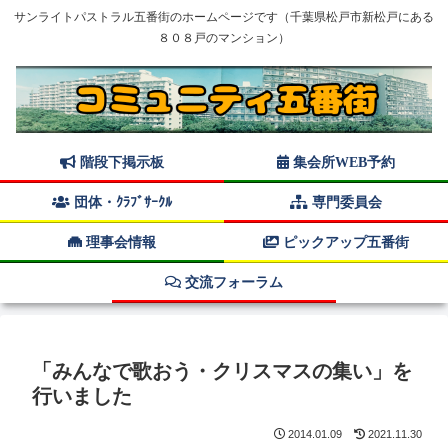
サンライトパストラル五番街のホームページです（千葉県松戸市新松戸にある
８０８戸のマンション）
階段下掲示板
集会所WEB予約
団体・ｸﾗﾌﾞｻｰｸﾙ
専門委員会
理事会情報
ピックアップ五番街
交流フォーラム
「みんなで歌おう・クリスマスの集い」を
行いました
2014.01.09
2021.11.30