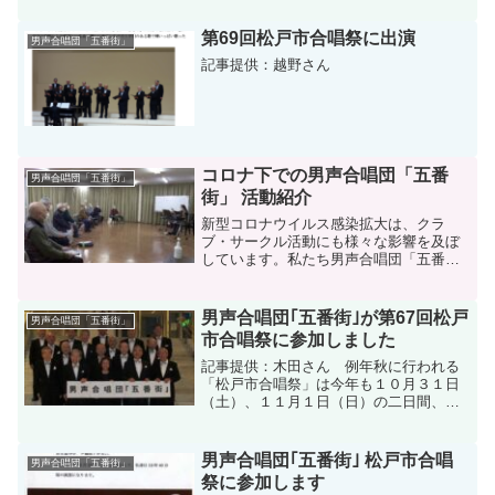
いますが、目的はチームのレベルアップ
と親睦を深めることにあり...
第69回松戸市合唱祭に出演
男声合唱団「五番街」
記事提供：越野さん
コロナ下での男声合唱団「五番
男声合唱団「五番街」
街」 活動紹介
新型コロナウイルス感染拡大は、クラ
ブ・サークル活動にも様々な影響を及ぼ
しています。私たち男声合唱団「五番
街」も同様で、練習場のD棟集会所閉鎖に
伴い数次にわたる練習休止期間もありま
したが、全日本合唱連盟の「感染拡大防
男声合唱団｢五番街｣が第67回松戸
男声合唱団「五番街」
止のガイドライン」や五番街...
市合唱祭に参加しました
記事提供：木田さん 例年秋に行われる
「松戸市合唱祭」は今年も１０月３１日
（土）、１１月１日（日）の二日間、
「森のホール２１」の大ホールで行われ
ました。 この合唱祭には既に何回も参
加していますが、今回は色々な事情で団
男声合唱団｢五番街｣ 松戸市合唱
男声合唱団「五番街」
員数が少なくなる中での参加...
祭に参加します