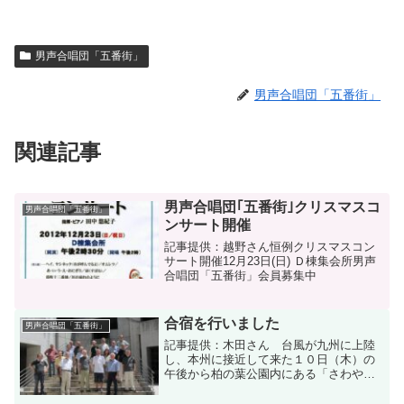
男声合唱団「五番街」
男声合唱団「五番街」
関連記事
男声合唱団｢五番街｣クリスマスコ
男声合唱団「五番街」
ンサート開催
記事提供：越野さん恒例クリスマスコン
サート開催12月23日(日) Ｄ棟集会所男声
合唱団「五番街」会員募集中
合宿を行いました
男声合唱団「五番街」
記事提供：木田さん 台風が九州に上陸
し、本州に接近して来た１０日（木）の
午後から柏の葉公園内にある「さわやか
ちば県民プラザ」で、１泊２日の合宿を
行いました。 毎年６～７月にかけて行