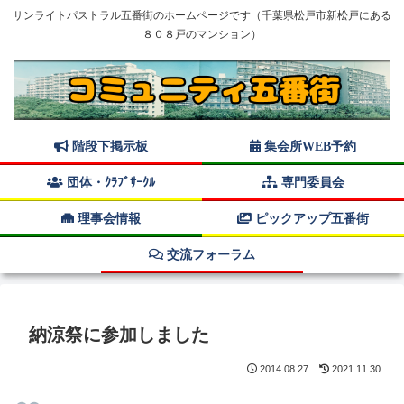
サンライトパストラル五番街のホームページです（千葉県松戸市新松戸にある
８０８戸のマンション）
階段下掲示板
集会所WEB予約
団体・ｸﾗﾌﾞｻｰｸﾙ
専門委員会
理事会情報
ピックアップ五番街
交流フォーラム
納涼祭に参加しました
2014.08.27
2021.11.30