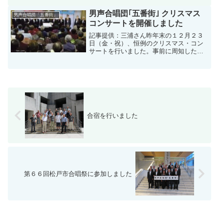
ージも立派な流通経済大学のホールでし
たし、我々も日頃の成...
男声合唱団｢五番街｣ クリスマス
男声合唱団「五番街」
コンサートを開催しました
記事提供：三浦さん昨年末の１２月２３
日（金・祝）、恒例のクリスマス・コン
サートを行いました。事前に周知した宣
伝のためか当日は五番街の方はもとより
近隣の方々も聴きに来られて、今回も盛
大なコンサートになりました。団員の数
も少しずつ増えて、力強い...
合宿を行いました
第６６回松戸市合唱祭に参加しました