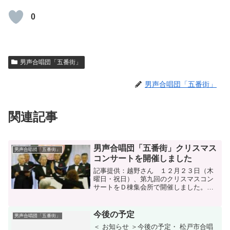
0
男声合唱団「五番街」
男声合唱団「五番街」
関連記事
男声合唱団「五番街」クリスマス
男声合唱団「五番街」
コンサートを開催しました
記事提供：越野さん １２月２３日（木
曜日・祝日）、第九回のクリスマスコン
サートをＤ棟集会所で開催しました。
今回は、特にいつも支援していただいて
る五番街の皆様に１年の成果をじっくり
聴いていただこうと猛練習に励んできま
今後の予定
男声合唱団「五番街」
した。 曲目は、１１月の...
＜ お知らせ ＞今後の予定・ 松戸市合唱