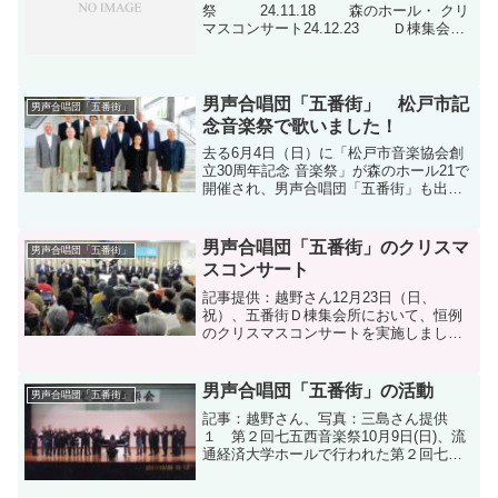
祭 24.11.18 森のホール・ クリ
マスコンサート24.12.23 Ｄ棟集会所
男声合唱団「五番街」会員募集中五番街
で歌が好きな方、男性コーラスをやって
みませんか田中悠紀子先生の指導で楽...
男声合唱団「五番街」 松戸市記
男声合唱団「五番街」
念音楽祭で歌いました！
去る6月4日（日）に「松戸市音楽協会創
立30周年記念 音楽祭」が森のホール21で
開催され、男声合唱団「五番街」も出場
しました。松戸市音楽協会は松戸市内で
音楽活動するアマチュア団体の集まり
で、合唱・器楽・歌唱・和太鼓の4連盟が
男声合唱団「五番街」のクリスマ
男声合唱団「五番街」
所属しています。...
スコンサート
記事提供：越野さん12月23日（日、
祝）、五番街Ｄ棟集会所において、恒例
のクリスマスコンサートを実施しまし
た。早いもので、我々のコンサートもお
陰様で16回目になりました。今回は、こ
の1年間練習してきた曲から、第1部では
男声合唱団「五番街」の活動
男声合唱団「五番街」
「希望の島」、「少年時...
記事：越野さん、写真：三島さん提供
１ 第２回七五西音楽祭10月9日(日)、流
通経済大学ホールで行われた第２回七五
西音楽祭にコミュニテイ五番街の合唱団
として参加してきました。今回は、ステ