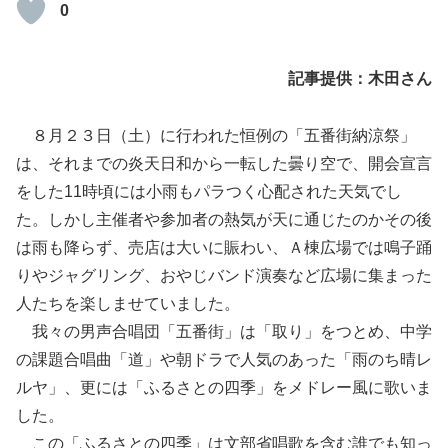
0
記事提供：
木田
さん
８月２３日（土）に行われた恒例の「五番街納涼祭」
は、それまでの炎天日和から一転した曇り空で、開会宣言
をした11時頃には小雨もパラつく心配された天気でし
た。しかし主催者や参加者の熱気が天に通じたのかその後
は雨も降らず、売店は大いに賑わい、Ａ棟広場では鳴子踊
りやジャグリング、おやじバンド演奏など広場に集まった
人たちを楽しませていました。
我々の男声合唱団「五番街」は「取り」をつとめ、中学
の課題合唱曲「道」や朝ドラで人気のあった「雨のち晴レ
ルヤ」、更には「ふるさとの四季」をメドレー風に歌いま
した。
この「ふるさとの四季」は文部省唱歌を含む誰でも知っ