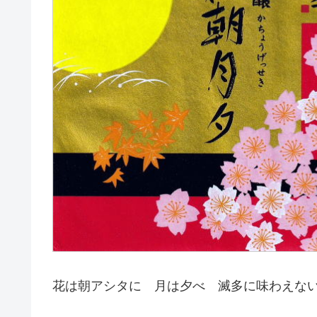
花は朝アシタに 月は夕べ 滅多に味わえな