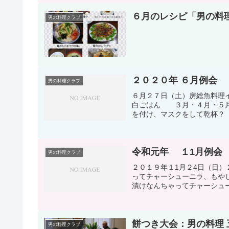
６月のレシピ「男の料
男の料理クラブ
２０２０年 ６月例会 
男の料理クラブ
６月２７日（土）房総魚
白ごはん ３月・４月・５月
を付け、マスクをして乾杯？ 
令和元年 １1月例会
男の料理クラブ
２０１９年１1月２4日（日）
ってチャーシューニラ、もや
漬けなんちゃってチャーシュー
餅つき大会：男の料理 
男の料理クラブ