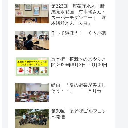
第223回 喫茶花水木「新
感覚水彩画 有本裕さん・
スーパーモダンアート 塚
本昭雄さん二人展」
作って遊ぼう！ くうき砲
五番街・植栽への水やり月
間 2026年8月3日～9月30日
絵画 「夏の野菜が美味し
そう・・」 ８月号
第90回 五番街ゴルフコン
ペ開催