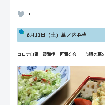
0
6月13日（土）幕ノ内弁当
コロナ自粛 緩和後 再開会合 市販の幕