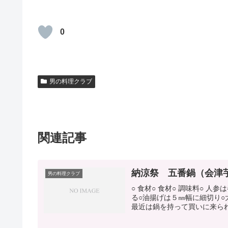
0
男の料理クラブ
関連記事
納涼祭 五番鍋（会津
男の料理クラブ
○ 食材○ 食材○ 調味料○ 
る○油揚げは５㎜幅に細切り○
最近は鍋を持って買いに来られ