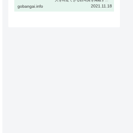
場合、被撮影者ご本人の了解をい
2021.11.18
gobangai.info
ただくか、または顔をぼかすなど
個人が特定できない加工を行うこ
とを推奨しますギャラリー表示と
はギャラリー表示とは下記の様
に、…