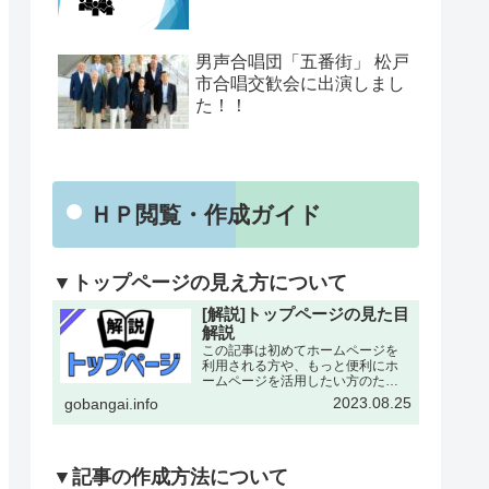
男声合唱団「五番街」 松戸
市合唱交歓会に出演しまし
た！！
ＨＰ閲覧・作成ガイド
▼トップページの見え方について
[解説]トップページの見た目
解説
この記事は初めてホームページを
利用される方や、もっと便利にホ
ームページを活用したい方のため
にトップページの各所について改
2023.08.25
gobangai.info
めて解説した記事となります。改
めて確認することで今まで利用し
ていなかった機能にも気がつける
とおもいます。下記画像に割り
振…
▼記事の作成方法について