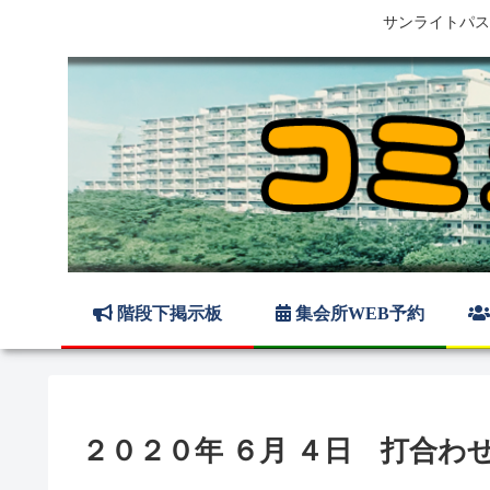
サンライトパス
階段下掲示板
集会所WEB予約
２０２０年 ６月 ４日 打合わ