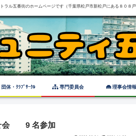
トラル五番街のホームページです（千葉県松戸市新松戸にある８０８戸
団体・ｸﾗﾌﾞｻｰｸﾙ
専門委員会
理事会情
せ会 9 名参加