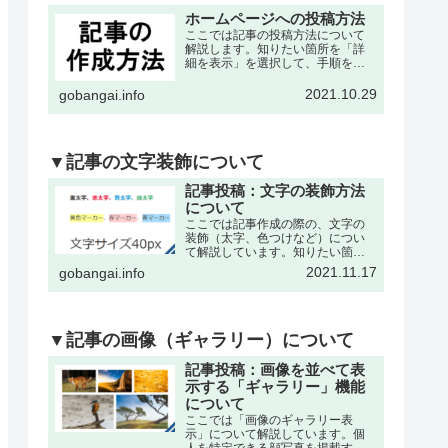
ホームページへの投稿方法
ここでは記事の投稿方法について
解説します。知りたい箇所を「詳
細を表示」を選択して、手順を確
認して下さい。※記事の作成は、
各々の委員会・団体・クラブサー
2021.10.29
gobangai.info
クル・理事会などが作成可能で
す。それぞれに記事作成の為の
「ユーザー名」と「パスワード」
を発…
▼記事の文字装飾について
記事投稿：文字の装飾方法
について
ここでは記事作成の際の、文字の
装飾（太字、色つけなど）につい
て解説しています。知りたい箇所
を「詳細を表示」を選択して、手
2021.11.17
gobangai.info
順を確認して下さい。※記事の作
成・編集などの基本操作は下記の
記事をご参考下さい。文字を「色
付き、太字」にするここでは書
い…
▼記事の画像（ギャラリー）について
記事投稿：画像を並べて表
示する「ギャラリー」機能
について
ここでは「画像のギャラリー表
示」について解説しています。個
人を特定できる顔写真を掲載する