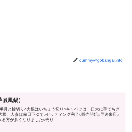
dummy@gobangai.info
芋煮風鍋）
人参は半月と輪切り○大根はいちょう切り○キャベツは一口大に手でちぎ
大根、人参は前日下ゆで○セッティング完了○販売開始○早速来店○
る方が多くなりました○売り...