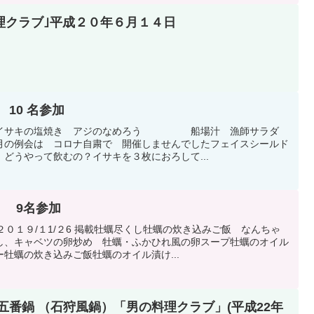
理クラブ｣平成２０年６月１４日
10 名参加
料理イサキの塩焼き アジのなめろう 船場汁 漁師サラダ
の例会は コロナ自粛で 開催しませんでしたフェイスシールド
どうやって飲むの？イサキを３枚におろして...
 9名参加
２０１９/１1/２6 掲載牡蠣尽くし牡蠣の炊き込みご飯 なんちゃ
し、キャベツの卵炒め 牡蠣・ふかひれ風の卵スープ牡蠣のオイル
牡蠣の炊き込みご飯牡蠣のオイル漬け...
五番鍋 （石狩風鍋）「男の料理クラブ」(平成22年