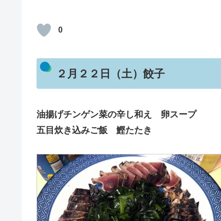
0
２月２２日（土）餃子
油揚げチンゲン菜の辛し和え 卵スープ
五目炊き込みご飯 鰹たたき