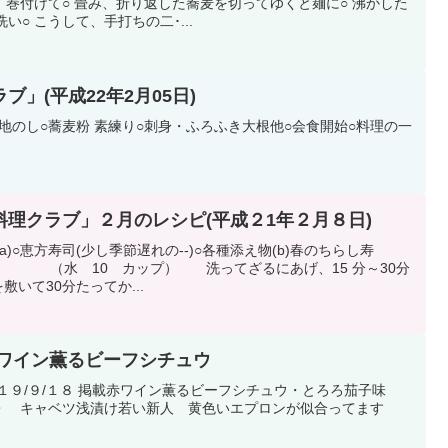
巻付けて○ 畳み、折り返した蕎麦を切ってゆくと麺に○ 沸かした
い○ こうして、手打ちの二･...
」(平成22年2月05日)
 地のし○蕎麦粉 素練り○刺身・ふろふき大根他○会食開始○料理の一
理クラブ」２月のレシピ(平成２1年２月８日)
)○恵方寿司(少し季節遅れの--)○各種添え物(b)春のちらし寿
水 10 カップ） 洗ってざるにあげ、15 分～30分
敷いて30分たってか...
赤ワイン薫るビーフシチュウ
０１９/９/１８ 掲載赤ワイン薫るビーフシチュウ・とろろ茄子味
 キャベツ浅漬け若い新人 黄色いエプロンが似合ってます