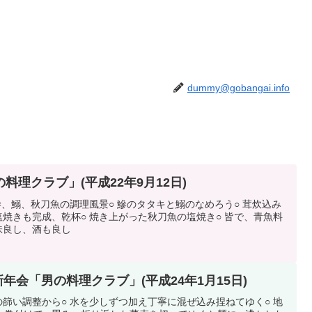
dummy@gobangai.info
理クラブ」(平成22年9月12日)
鰺、鰯、秋刀魚の調理風景○ 鰺のタタキと鰯のなめろう○ 茸炊込み
塩焼きも完成、乾杯○ 焼き上がった秋刀魚の塩焼き○ 皆で、青魚料
味良し、酒も良し
新年会「男の料理クラブ」(平成24年1月15日)
の篩い調整から○ 水を少しずつ加え丁寧に混ぜ込み捏ねてゆく○ 地