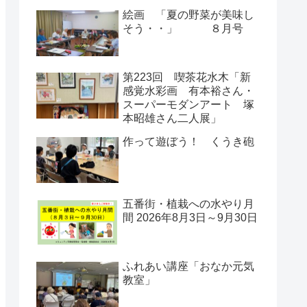
絵画 「夏の野菜が美味し
そう・・」 ８月号
第223回 喫茶花水木「新
感覚水彩画 有本裕さん・
スーパーモダンアート 塚
本昭雄さん二人展」
作って遊ぼう！ くうき砲
五番街・植栽への水やり月
間 2026年8月3日～9月30日
ふれあい講座「おなか元気
教室」