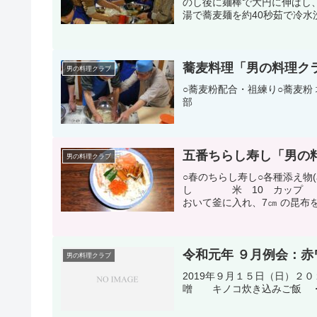
のし後に麺棒で大円に伸ばし、
湯で蕎麦麺を約40秒茹で冷水洗
蕎麦料理「男の料理クラブ
男の料理クラブ
○蕎麦粉配合・祖練り○蕎麦粉
部
五番ちらし寿し「男の料
男の料理クラブ
○春のちらし寿し○各種添え物(a
し 米 10 カップ （
おいて釜に入れ、7㎝ の昆布を
令和元年 ９月例会：
男の料理クラブ
2019年９月１５日（日）２
噌 キノコ炊き込みご飯 ・