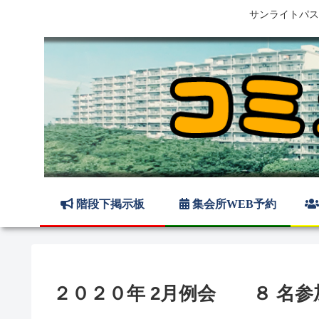
サンライトパス
階段下掲示板
集会所WEB予約
２０２０年 2月例会 ８ 名参