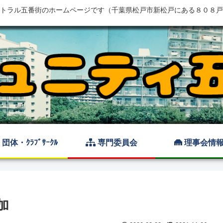
トラル五番街のホームページです（千葉県松戸市新松戸にある８０８戸
団体・ｸﾗﾌﾞｻｰｸﾙ
専門委員会
理事会情
加