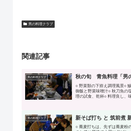
男の料理クラブ
関連記事
秋の旬 青魚料理「男の料
男の料理クラブ
○ 野菜類の下拵え調理風景○ 
御飯と野菜味噌汁○ 秋刀魚の
理の試食、乾杯○ 料理良し、
新そば打ち と 筑前煮 
男の料理クラブ
○ 蕎麦打ちは、先ずは蕎麦粉