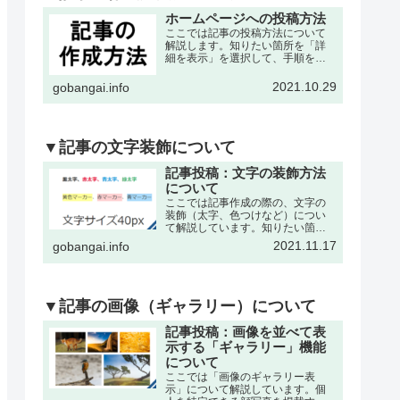
ホームページへの投稿方法
ここでは記事の投稿方法について
解説します。知りたい箇所を「詳
細を表示」を選択して、手順を確
認して下さい。※記事の作成は、
各々の委員会・団体・クラブサー
2021.10.29
gobangai.info
クル・理事会などが作成可能で
す。それぞれに記事作成の為の
「ユーザー名」と「パスワード」
を発…
▼記事の文字装飾について
記事投稿：文字の装飾方法
について
ここでは記事作成の際の、文字の
装飾（太字、色つけなど）につい
て解説しています。知りたい箇所
を「詳細を表示」を選択して、手
2021.11.17
gobangai.info
順を確認して下さい。※記事の作
成・編集などの基本操作は下記の
記事をご参考下さい。文字を「色
付き、太字」にするここでは書
い…
▼記事の画像（ギャラリー）について
記事投稿：画像を並べて表
示する「ギャラリー」機能
について
ここでは「画像のギャラリー表
示」について解説しています。個