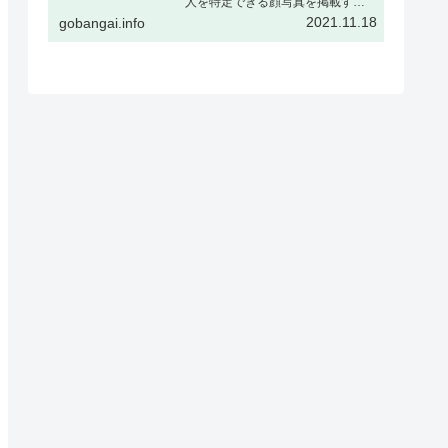
人を特定できる顔写真を掲載する
場合、被撮影者ご本人の了解をい
2021.11.18
gobangai.info
ただくか、または顔をぼかすなど
個人が特定できない加工を行うこ
とを推奨しますギャラリー表示と
はギャラリー表示とは下記の様
に、…