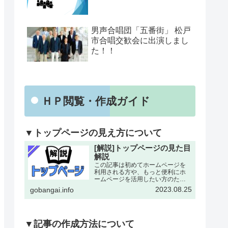
男声合唱団「五番街」 松戸
市合唱交歓会に出演しまし
た！！
ＨＰ閲覧・作成ガイド
▼トップページの見え方について
[解説]トップページの見た目
解説
この記事は初めてホームページを
利用される方や、もっと便利にホ
ームページを活用したい方のため
にトップページの各所について改
2023.08.25
gobangai.info
めて解説した記事となります。改
めて確認することで今まで利用し
ていなかった機能にも気がつける
とおもいます。下記画像に割り
振…
▼記事の作成方法について