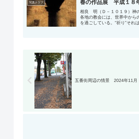
春の作品展 平成１８
写真クラブ
相良 明（Ｄ－１０１９）神
各地の教会には、世界中から
を過ごしている。“祈り”それ
五番街周辺の情景 2024年11