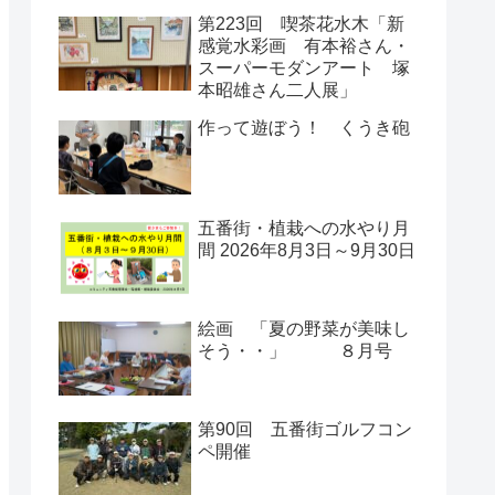
第223回 喫茶花水木「新
感覚水彩画 有本裕さん・
スーパーモダンアート 塚
本昭雄さん二人展」
作って遊ぼう！ くうき砲
五番街・植栽への水やり月
間 2026年8月3日～9月30日
絵画 「夏の野菜が美味し
そう・・」 ８月号
第90回 五番街ゴルフコン
ペ開催