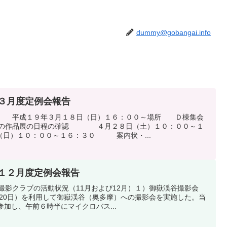
dummy@gobangai.info
 ３月度定例会報告
時 平成１９年３月１８日（日）１６：００～場所 Ｄ棟集会
．春の作品展の日程の確認 ４月２８日（土）１０：００～１
１０：００～１６：３０ 案内状・...
、１２月度定例会報告
撮影クラブの活動状況（11月および12月）１）御嶽渓谷撮影会
日（20日）を利用して御嶽渓谷（奥多摩）への撮影会を実施した。当
参加し、午前６時半にマイクロバス...