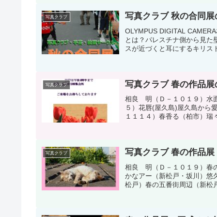
写真クラブ 秋の合同
写真クラブ
OLYMPUS DIGITAL 
とは？パレスチナ側から見た
スが近づくと耳にするキリスト
写真クラブ 春の作品
写真クラブ
相良 明（Ｄ－１０１９）水
５）花唇(屋久島)屋久島から
１１１４）春香る（柏市）瑞々
写真クラブ 春の作品
写真クラブ
相良 明（Ｄ－１０１９）春
かなアー（新松戸・坂川）悠
松戸）春の五番街周辺（新松戸