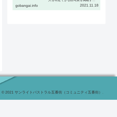
場合、被撮影者ご本人の了解をい
2021.11.18
gobangai.info
ただくか、または顔をぼかすなど
個人が特定できない加工を行うこ
とを推奨しますギャラリー表示と
はギャラリー表示とは下記の様
に、…
© 2021 サンライトパストラル五番街（コミュニティ五番街）.