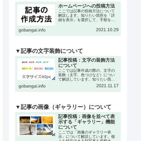
ホームページへの投稿方法
ここでは記事の投稿方法について
解説します。知りたい箇所を「詳
細を表示」を選択して、手順を確
認して下さい。※記事の作成は、
各々の委員会・団体・クラブサー
2021.10.29
gobangai.info
クル・理事会などが作成可能で
す。それぞれに記事作成の為の
「ユーザー名」と「パスワード」
を発…
▼記事の文字装飾について
記事投稿：文字の装飾方法
について
ここでは記事作成の際の、文字の
装飾（太字、色つけなど）につい
て解説しています。知りたい箇所
を「詳細を表示」を選択して、手
2021.11.17
gobangai.info
順を確認して下さい。※記事の作
成・編集などの基本操作は下記の
記事をご参考下さい。文字を「色
付き、太字」にするここでは書
い…
▼記事の画像（ギャラリー）について
記事投稿：画像を並べて表
示する「ギャラリー」機能
について
ここでは「画像のギャラリー表
示」について解説しています。個
人を特定できる顔写真を掲載する