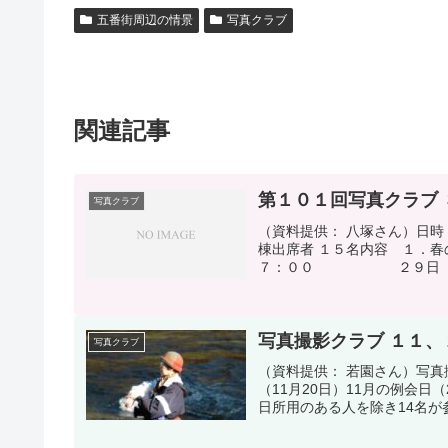
五番街周辺の情景
写真クラブ
関連記事
第１０１回写真クラブ
写真クラブ
（資料提供： 八塚さん）日
棟出席者 １５名内容 １
７：００ ２９日（日）
写真撮影クラブ １１
写真クラブ
（資料提供： 若園さん）写真
（11月20日）11月の例会
日所用のある人を除き14名が