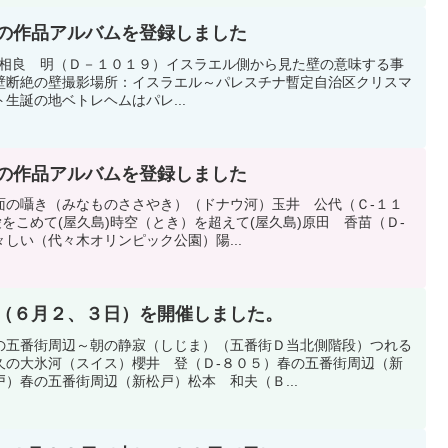
展の作品アルバムを登録しました
CAMERA相良 明（Ｄ－１０１９）イスラエル側から見た壁の意味する事
壁断絶の壁撮影場所：イスラエル～パレスチナ暫定自治区クリスマ
生誕の地ベトレヘムはパレ...
展の作品アルバムを登録しました
面の囁き（みなものささやき）（ドナウ河）玉井 公代（Ｃ-１１
愛をこめて(屋久島)時空（とき）を超えて(屋久島)原田 香苗（Ｄ-
しい（代々木オリンピック公園）陽...
展（６月２、３日）を開催しました。
の五番街周辺～朝の静寂（しじま）（五番街Ｄ当北側階段）つれる
久の大氷河（スイス）櫻井 登（Ｄ-８０５）春の五番街周辺（新
）春の五番街周辺（新松戸）松本 和夫（Ｂ...