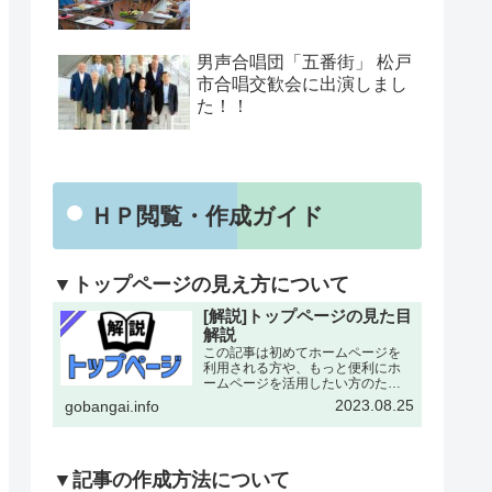
男声合唱団「五番街」 松戸
市合唱交歓会に出演しまし
た！！
ＨＰ閲覧・作成ガイド
▼トップページの見え方について
[解説]トップページの見た目
解説
この記事は初めてホームページを
利用される方や、もっと便利にホ
ームページを活用したい方のため
にトップページの各所について改
2023.08.25
gobangai.info
めて解説した記事となります。改
めて確認することで今まで利用し
ていなかった機能にも気がつける
とおもいます。下記画像に割り
振…
▼記事の作成方法について