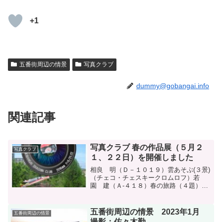
+1
五番街周辺の情景
写真クラブ
dummy@gobangai.info
関連記事
写真クラブ 春の作品展（５月２
写真クラブ
１、２２日）を開催しました
相良 明（Ｄ－１０１９）雲あそぶ(３景)
（チェコ・チェスキークロムロフ）若
園 建（Ａ-４１８）春の旅路（４題）
（静岡県富士市・江戸川土手・水戸偕楽
園・静岡県河津町）大久保 雅之（Ｂ-４
１０）諏訪大社 上社御柱祭・木落し神事
五番街周辺の情景 2023年1月
五番街周辺の情景
（５景）(長野県茅...
撮影：佐々木勤