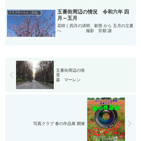
ル五番街、Ｄ棟集会棟当日の会場スナッ
プ
五番街周辺の情況 令和六年 四
クラブサークル（文化）
月～五月
花咲く四月の清明、穀雨 から 五月の立夏
へ 撮影 宮都 譲
五番街周辺の情
景
森 マーレン
写真クラブ 春の作品展 開催