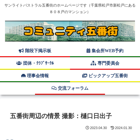
サンライトパストラル五番街のホームページです（千葉県松戸市新松戸にある
８０８戸のマンション）
階段下掲示板
集会所WEB予約
団体・ｸﾗﾌﾞｻｰｸﾙ
専門委員会
理事会情報
ピックアップ五番街
交流フォーラム
五番街周辺の情景 撮影：樋口日出子
2023.04.30
2024.01.30