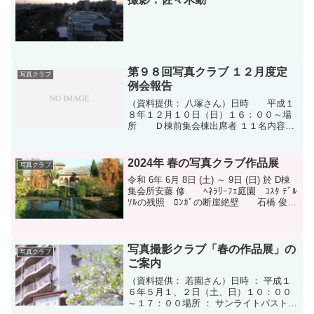
第９８回写真クラブ １２月度定
写真クラブ
例会報告
（資料提供： 八塚さん）日時 平成１
８年１２月１０日（日）１６：００～場
所 Ｄ棟前集会棟出席者 １１名内容
１．合同展の収支報告と展示作品 の保存
について ２．もちつき大会は自由撮
影 ３．ホームページに提供する「写真
2024年 春の写真クラブ作品展
写真クラブ
クラブ」の写真につい...
令和 6年 6月 8日 (土) ～ 9日 (日) 於 D棟
集会所安藤 修 ﾍﾈﾗﾘｰﾌｪ庭園 ｺｽﾀ ﾃﾞﾙ
ｿﾙの残照 ﾛﾝｶﾞの断崖絶壁 石橋 俊
子 高輪ゲートウェイ相良 明 まな
ざし櫻井 登 あしかがフラワーパーク
藤野 寿一...
写真撮影クラブ「春の作品展」の
写真クラブ
ご案内
（資料提供： 若園さん）日時 ： 平成１
６年５月１、２日（土、日）１０：００
～１７：００場所 ： サンライトパストラ