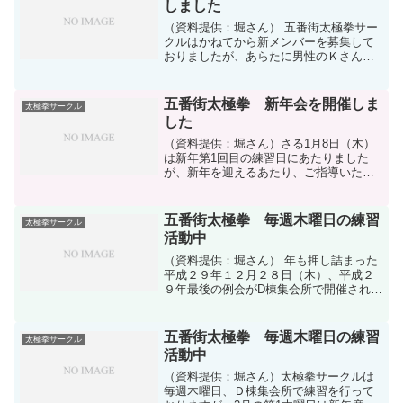
しました
（資料提供：堀さん） 五番街太極拳サー
クルはかねてから新メンバーを募集して
おりましたが、あらたに男性のＫさん、
女性のＩさんのお二人が入会されまし
た。お二人とも太極拳は全く初めてです
ので、先生（前列左から2番目）からは基
五番街太極拳 新年会を開催しま
太極拳サークル
本中の基本の足の形をや...
した
（資料提供：堀さん）さる1月8日（木）
は新年第1回目の練習日にあたりました
が、新年を迎えるあたり、ご指導いただ
いている鈴木先生を囲んで恒例の新年会
を開催しました。 昨年末は12月１8日
（木）が最終日となりましたので、皆さ
五番街太極拳 毎週木曜日の練習
太極拳サークル
ん揃って顔を合わせる...
活動中
（資料提供：堀さん） 年も押し詰まった
平成２９年１２月２８日（木）、平成２
９年最後の例会がD棟集会所で開催されま
した。この日はお休みの方もいました
が、一年の最後の例会ということで、簡
化２４式太極拳の練習後、ご指導いただ
五番街太極拳 毎週木曜日の練習
太極拳サークル
いている鈴木先生を囲ん...
活動中
（資料提供：堀さん）太極拳サークルは
毎週木曜日、Ｄ棟集会所で練習を行って