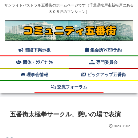
サンライトパストラル五番街のホームページです（千葉県松戸市新松戸にある
８０８戸のマンション）
階段下掲示板
集会所WEB予約
団体・ｸﾗﾌﾞｻｰｸﾙ
専門委員会
理事会情報
ピックアップ五番街
交流フォーラム
五番街太極拳サークル、憩いの場で表演
2023.03.02