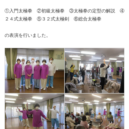
①入門太極拳 ②初級太極拳 ③太極拳の定型の解説 ④
２４式太極拳 ⑤３２式太極剣 ⑥総合太極拳
の表演を行いました。