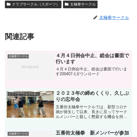
クラブサークル（スポーツ）
太極拳サークル
太極拳サークル
関連記事
４月４日例会中止、総会は書面で
太極拳サークル
行います
４月４日例会中止、総会は書面で行いま
す200407-1ダウンロード
２０２３年の締めくくり、久しぶ
クラブサークル（スポーツ）
りの忘年会
五番街太極拳サークルでは、新型コロナ
禍が発生して以来、長きに亘ってサーク
ルメンバーと親しく懇親する機会を持て
ませんでしたが、去る１２月７日(木)、実
に４年ぶりに新松戸駅前の居酒屋で忘年
会を開催することができました。残念な
五番街太極拳 新メンバーが参加
太極拳サークル
がら、サークルメンバ...