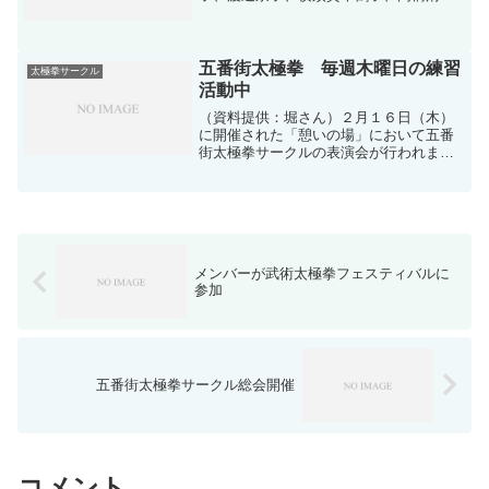
の有志４嬢が「太極拳技能検定試験（3
級）」に挑戦し、見事全員合格しまし
た！ この先人の方々が、サークル全員
のレベルを上げることで、目指...
五番街太極拳 毎週木曜日の練習
太極拳サークル
活動中
（資料提供：堀さん）２月１６日（木）
に開催された「憩いの場」において五番
街太極拳サークルの表演会が行われまし
た。日頃の練習の成果をご披露できると
あってメンバーも張り切り、午前中に集
まってリハーサルを入念に行いました。
当日は毎週木曜日の練習日...
メンバーが武術太極拳フェスティバルに
参加
五番街太極拳サークル総会開催
コメント