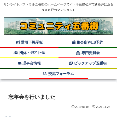
サンライトパストラル五番街のホームページです（千葉県松戸市新松戸にある
８０８戸のマンション）
階段下掲示板
集会所WEB予約
団体・ｸﾗﾌﾞｻｰｸﾙ
専門委員会
理事会情報
ピックアップ五番街
交流フォーラム
忘年会を行いました
2019.01.03
2021.11.25