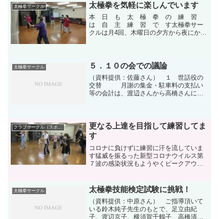
います。ここでいう三点セット
太極拳を気軽に楽しんでいます
太極拳サークル
は 入門太極拳（８式）...
本 日 も 太 極 拳 の 練 習
は 自 主 練 習 で す太極拳サー
クルは月4回、木曜日の夕方から夜にかけ
てD棟集会所で練習をしておりますが、普
段は日本武術太極拳連盟の指導者資格を
有する講師をお招きして指導をいただい
ているのは前回お話し...
５．１０の会での議論
太極拳サークル
（資料提供：佐藤さん） １ 世話役の
交替 月謝の集金・駐車料の支払い
等の会計は、渡辺さんから高橋さんに交
替となります。 例会場の申し込み
当番・鍵当番の割り振りは今年も足立さ
んが続けて下さることになりよろしくお
願いします。 ２ サーク...
更なる上達を目指して練習してま
クラブサークル（スポーツ）
す
コロナに負けずに練習に汗を流していま
す猛威を振るった新型コロナウイルス第
７波の感染状況もようやくピークアウト
したと思われる状況になってきました。
しかし医療体制のひっ迫は大きな問題に
なっています。オミクロン変異型ウイル
太極拳技能検定試験に挑戦！
太極拳サークル
スは重症化するリスクは少...
（資料提供：中原さん） ご指導頂いて
いる鈴木純子先生のもとで、足立由紀
子、渡辺京子、横須賀千鶴子、高橋清子