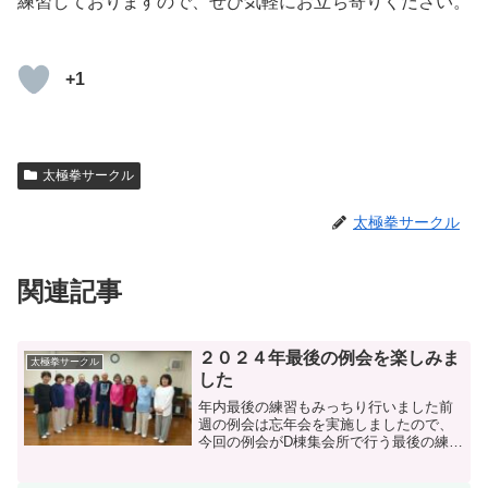
練習しておりますので、ぜひ気軽にお立ち寄りください。
+1
太極拳サークル
太極拳サークル
関連記事
２０２４年最後の例会を楽しみま
太極拳サークル
した
年内最後の練習もみっちり行いました前
週の例会は忘年会を実施しましたので、
今回の例会がD棟集会所で行う最後の練習
となりました。練習は全員で柔軟体操を
行ったあと、「三点セット」を通して行