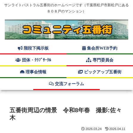
サンライトパストラル五番街のホームページです（千葉県松戸市新松戸にある
８０８戸のマンション）
階段下掲示板
集会所WEB予約
団体・ｸﾗﾌﾞｻｰｸﾙ
専門委員会
理事会情報
ピックアップ五番街
交流フォーラム
五番街周辺の情景 令和8年春 撮影:佐々
木
2026.03.24
2026.04.11