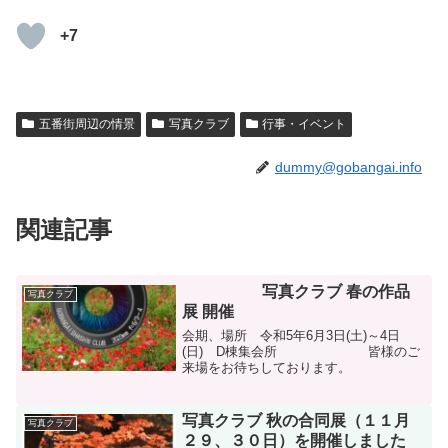
+7
五番街周辺の情景
写真クラブ
行事・イベント
dummy@gobangai.info
関連記事
写真クラブ 春の作品
写真クラブ
展 開催
会期、場所 令和5年6月3日(土)～4日
(日) D棟集会所 皆様のご
来場をお待ちしております。
写真クラブ 秋の合同展（１１月
写真クラブ
２９、３０日）を開催しました