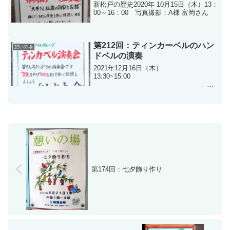
新松戸の歴史2020年 10月15日（木）13：
00～16：00 写真撮影：A棟 富岡さん
第212回：ティンカーベルのハン
憩いの場
ドベルの演奏
2021年12月16日（木）
13:30~15:00
写真撮影：A棟 富岡さん１２月「憩い
の場」はＸmasにちなんだ曲をメインに
演奏を行いました。 ♬ジ
ングル・ベル、も...
第174回：七夕飾り作り