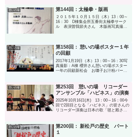
第144回：太極拳・版画
憩いの場
２０１５年１０月１５日（木）13：00～
16：30 D棟集会所五番街太極拳サーク
ル 表演曽我節夫さん 木版画写真撮
影：A棟 富岡さん
第158回： 憩いの場ポスター１年
憩いの場
の回顧
2017年1月19日（木）13：00～16：30写
真撮影：A棟 櫻井さん憩いの場ポスター
一年の回顧新松会 お囃子お汁粉パーテ
ィ今月のボランティアさん
第253回 憩いの場 リコーダー
憩いの場
アンサンブル「ハピネス」の演奏
2025年10月16日(木) 13：00～16：00今
回で2回目となる「ハピネス」の皆さんの
リコーダー演奏は日本の歌「毬と殿さ
ま」で始まりました。一番小さいクライ
ネソプラニーノから一番大きいグレート
バスまで7本の楽器紹介！ 大きい楽器は
第200回： 新松戸の歴史 パート
憩いの場
相当...
１