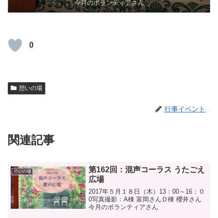
今月のボランティアさん
0
憩いの場
行事イベント
関連記事
第162回：混声コーラス うたごえ
憩いの場
広場
2017年５月１８日（木）13：00～16：０
0写真撮影：A棟 富岡さんＤ棟 櫻井さん
今月のボランティアさん