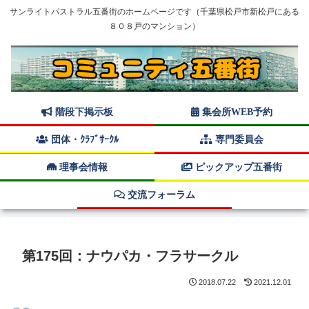
サンライトパストラル五番街のホームページです（千葉県松戸市新松戸にある
８０８戸のマンション）
階段下掲示板
集会所WEB予約
団体・ｸﾗﾌﾞｻｰｸﾙ
専門委員会
理事会情報
ピックアップ五番街
交流フォーラム
第175回：ナウパカ・フラサークル
2018.07.22
2021.12.01