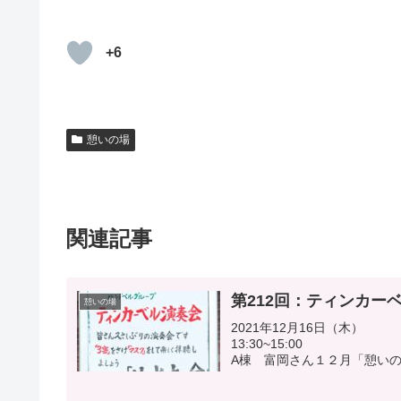
+6
憩いの場
関連記事
第212回：ティンカー
憩いの場
2021年12月16日（木）
13:30
A棟 富岡さん１２月「憩いの
た。 ♬ジングル・ベ