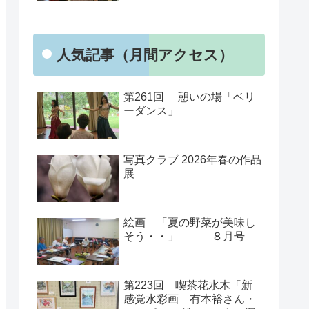
人気記事（月間アクセス）
第261回 憩いの場「ベリ
ーダンス」
写真クラブ 2026年春の作品
展
絵画 「夏の野菜が美味し
そう・・」 ８月号
第223回 喫茶花水木「新
感覚水彩画 有本裕さん・