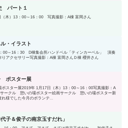
歴史 パート１
5日（木）13：00～16：00 写真撮影：A棟 富岡さん
ベル・イラスト
：00～16：30 D棟集会所ハンドベル「ティンカーベル」 演奏
りアクセサリー写真撮影：A棟 富岡さんＤ棟 櫻井さん
子 ポスター展
スター展2019年 1月17日（木）13：00～16：00写真撮影：A
絵画サークル 憩いの場ポスター絵画サークル 憩いの場ポスター新
れ様でした今月のボランテ...
加代子＆俊子の南京玉すだれ」
3：00～16：00 アさて、アさて、さては南京玉すだれ～ 加代子さ