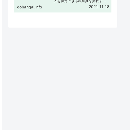
人を特定できる顔写真を掲載する
場合、被撮影者ご本人の了解をい
2021.11.18
gobangai.info
ただくか、または顔をぼかすなど
個人が特定できない加工を行うこ
とを推奨しますギャラリー表示と
はギャラリー表示とは下記の様
に、…