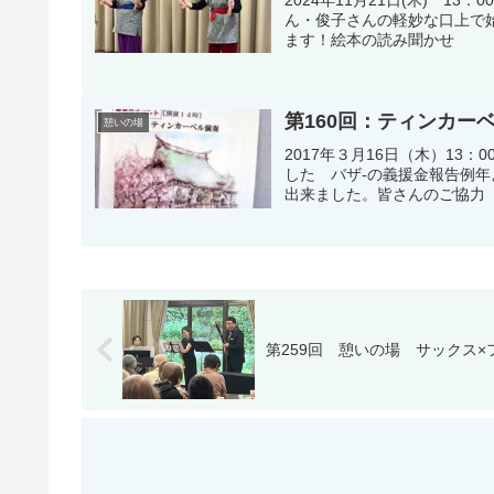
ん・俊子さんの軽妙な口上
ます！絵本の読み聞かせ 「も
第160回：ティンカー
憩いの場
2017年３月16日（木）13：
した バザ-の義援金報告例年
出来ました。皆さんのご協力 
第259回 憩いの場 サックス