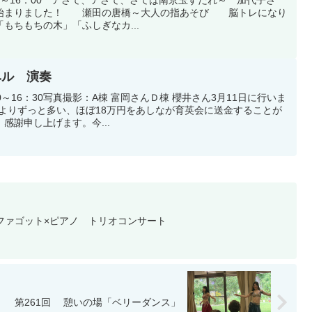
で始まりました！ 瀬田の唐橋～大人の指あそび 脳トレになり
ちもちの木」「ふしぎなカ...
ベル 演奏
00～16：30写真撮影：A棟 富岡さんＤ棟 櫻井さん3月11日に行いま
よりずっと多い、ほぼ18万円をあしなが育英会に送金することが
感謝申し上げます。今...
×ファゴット×ピアノ トリオコンサート
第261回 憩いの場「ベリーダンス」