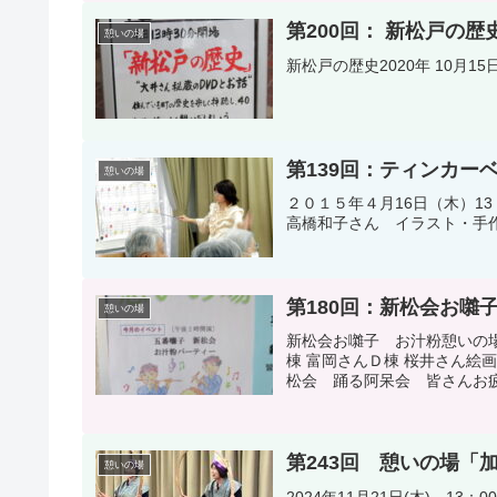
第200回： 新松戸の
憩いの場
新松戸の歴史2020年 10月1
第139回：ティンカー
憩いの場
２０１５年４月16日（木）13
高橋和子さん イラスト・手作
第180回：新松会お囃
憩いの場
新松会お囃子 お汁粉憩いの場ポ
棟 富岡さんＤ棟 桜井さん
松会 踊る阿呆会 皆さんお疲
第243回 憩いの場「
憩いの場
2024年11月21日(木) 1