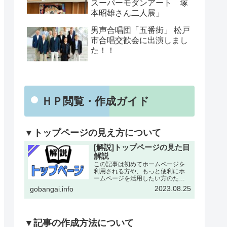
スーパーモダンアート 塚
本昭雄さん二人展」
男声合唱団「五番街」 松戸
市合唱交歓会に出演しまし
た！！
ＨＰ閲覧・作成ガイド
▼トップページの見え方について
[解説]トップページの見た目
解説
この記事は初めてホームページを
利用される方や、もっと便利にホ
ームページを活用したい方のため
にトップページの各所について改
2023.08.25
gobangai.info
めて解説した記事となります。改
めて確認することで今まで利用し
ていなかった機能にも気がつける
とおもいます。下記画像に割り
振…
▼記事の作成方法について