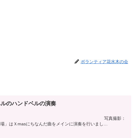
ボランティア花水木の会
ベルのハンドベルの演奏
~15:00 写真撮影：
場」はＸmasにちなんだ曲をメインに演奏を行いまし
ル、も...