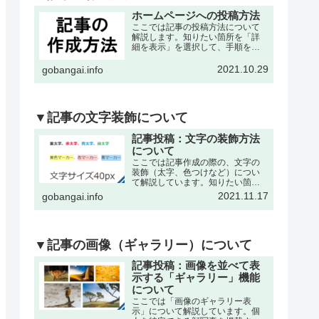
ホームページへの投稿方法
ここでは記事の投稿方法について
解説します。知りたい箇所を「詳
細を表示」を選択して、手順を確
認して下さい。※記事の作成は、
各々の委員会・団体・クラブサー
2021.10.29
gobangai.info
クル・理事会などが作成可能で
す。それぞれに記事作成の為の
「ユーザー名」と「パスワード」
を発…
▼記事の文字装飾について
記事投稿：文字の装飾方法
について
ここでは記事作成の際の、文字の
装飾（太字、色つけなど）につい
て解説しています。知りたい箇所
を「詳細を表示」を選択して、手
2021.11.17
gobangai.info
順を確認して下さい。※記事の作
成・編集などの基本操作は下記の
記事をご参考下さい。文字を「色
付き、太字」にするここでは書
い…
▼記事の画像（ギャラリー）について
記事投稿：画像を並べて表
示する「ギャラリー」機能
について
ここでは「画像のギャラリー表
示」について解説しています。個