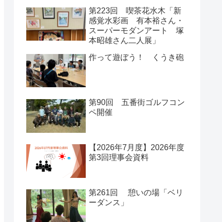
第223回 喫茶花水木「新
感覚水彩画 有本裕さん・
スーパーモダンアート 塚
本昭雄さん二人展」
作って遊ぼう！ くうき砲
第90回 五番街ゴルフコン
ペ開催
【2026年7月度】2026年度
第3回理事会資料
第261回 憩いの場「ベリ
ーダンス」