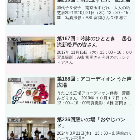
憩いの場
加代子＆俊子 南京玉すだれ 大人の紙
芝居2021年10月21日（木）13：30～15：
00 写真撮影：A棟 富岡さんＤ棟 桜井さ
ん
第167回：吟詠のひととき 岳心
憩いの場
流新松戸の皆さん
2017年 11月16日（木）13：00～16：０0
写真撮影：A棟 富岡さん今月のボランテ
ィアさん
第188回：アコーディオン うた声
憩いの場
広場
うたごえ広場アコーディオン伴奏 斎藤
みどりさん 2019年 １０月１７日（木）
13：00～16：00写真撮影：A棟 富岡さん
今月のボランティアさん
第236回憩いの場「おやじバン
憩いの場
ド」
2024年3月21日(木) 13：30～出演前のリ
ハーサル平澤さ