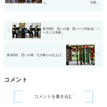
ん 天野さ
ん中山さ
ん 網野さ
ん青春時代の名曲を熱唱！ 来場者も手
拍子・足でリズムを取りながら一緒に歌
いました！
第258回 憩いの場 西パーク同好会「ハ
ーモニカ演奏」
第260回 憩いの場「七夕飾りの仕上げ」
コメント
コメントを書き込む