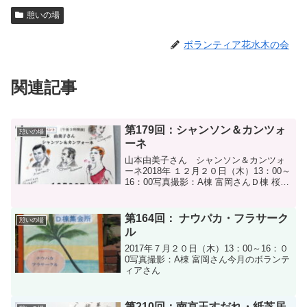
憩いの場
ボランティア花水木の会
関連記事
第179回：シャンソン＆カンツォ
憩いの場
ーネ
山本由美子さん シャンソン＆カンツォ
ーネ2018年 １２月２０日（木）13：00～
16：00写真撮影：A棟 富岡さんＤ棟 桜井
さん今月のボランティアさん
第164回： ナウパカ・フラサーク
憩いの場
ル
2017年７月２０日（木）13：00～16：０
0写真撮影：A棟 富岡さん今月のボランテ
ィアさん
第210回：南京玉すだれ・紙芝居