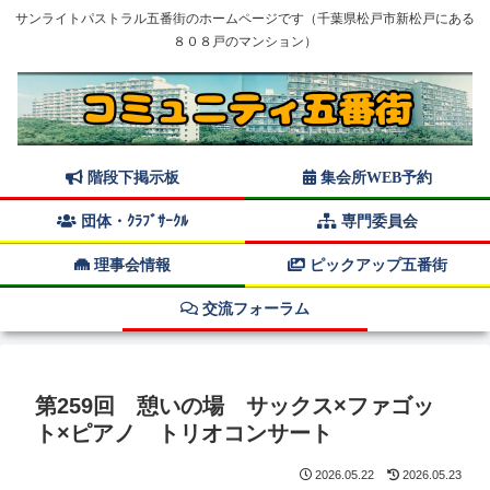
サンライトパストラル五番街のホームページです（千葉県松戸市新松戸にある
８０８戸のマンション）
階段下掲示板
集会所WEB予約
団体・ｸﾗﾌﾞｻｰｸﾙ
専門委員会
理事会情報
ピックアップ五番街
交流フォーラム
第259回 憩いの場 サックス×ファゴッ
ト×ピアノ トリオコンサート
2026.05.22
2026.05.23