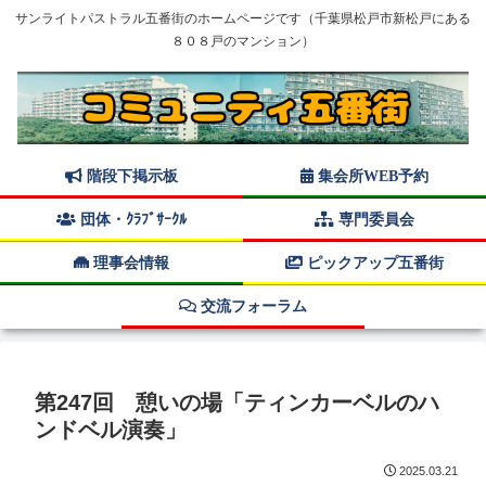
サンライトパストラル五番街のホームページです（千葉県松戸市新松戸にある
８０８戸のマンション）
階段下掲示板
集会所WEB予約
団体・ｸﾗﾌﾞｻｰｸﾙ
専門委員会
理事会情報
ピックアップ五番街
交流フォーラム
第247回 憩いの場「ティンカーベルのハ
ンドベル演奏」
2025.03.21