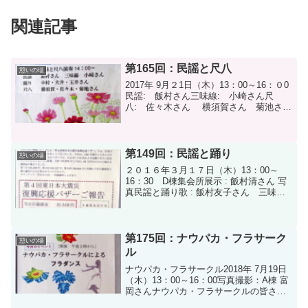
関連記事
第165回：民謡と尺八
憩いの場
2017年 9月２1日（木）13：00～16：０0
民謡: 飯村さん三味線: 小崎さん尺
八: 佐々木さん 横須賀さん 菊池さん
踊り: 中村さん 犬井さん 玉井さ
ん写真撮影：A棟 富岡さん今月のボラン
ティアさん
第149回：民謡と踊り
憩いの場
２０１６年３月１７日（木）13：00～
16：30 D棟集会所展示 : 飯村清さん 写
真民謡と踊り歌 : 飯村友子さん 三味線 :
小崎さん太鼓 : 網野さん踊り : 犬井さん
中村さん 玉井さん写真撮影：A棟 富岡さ
んＤ棟 櫻井さん
第175回：ナウパカ・フラサーク
憩いの場
ル
ナウパカ・フラサークル2018年 7月19日
（木）13：00～16：00写真撮影：A棟 富
岡さんナウパカ・フラサークルの皆さん
今月のボランティアさん