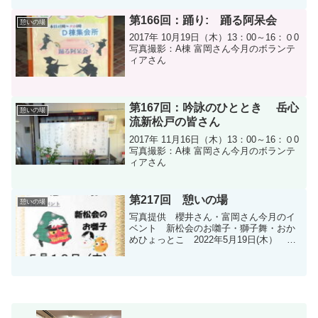
第166回：踊り: 踊る阿呆会
憩いの場
2017年 10月19日（木）13：00～16：０0
写真撮影：A棟 富岡さん今月のボランテ
ィアさん
第167回：吟詠のひととき 岳心
憩いの場
流新松戸の皆さん
2017年 11月16日（木）13：00～16：０0
写真撮影：A棟 富岡さん今月のボランテ
ィアさん
第217回 憩いの場
憩いの場
写真提供 櫻井さん・富岡さん今月のイ
ベント 新松会のお囃子・獅子舞・おか
めひょっとこ 2022年5月19日(木）
14：00～15：00