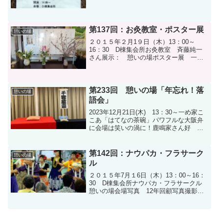
第137回：お灸教室・ポスター展
憩いの場
２０１５年２月1９日（木）13：00～
16：30 D棟集会所お灸教室 斉藤純一
さん展示： 憩いの場ポスター展 一年
を顧みて写真撮影：A棟 富岡さん
第233回 憩いの場「年忘れ！落
憩いの場
語会」
2023年12月21日(木) 13：30～一め家こ
こあ「はてなの茶碗」パワフルな大阪弁
に会場は笑いの渦に！鹿鳴家さん好
「ぞろぞろ」 鹿鳴家酒郷 「真田小
僧」洒脱な話術に魅了されました。思い
っきり笑った後、噺家さんを囲んでビー
第142回：ナウパカ・フラサーク
憩いの場
ルなど飲みなが...
ル
２０１５年7月１6日（木）13：00～16：
30 D棟集会所ナウパカ・フラサークル
憩いの場会場写真 12年回顧写真撮影：
A棟 富岡さん