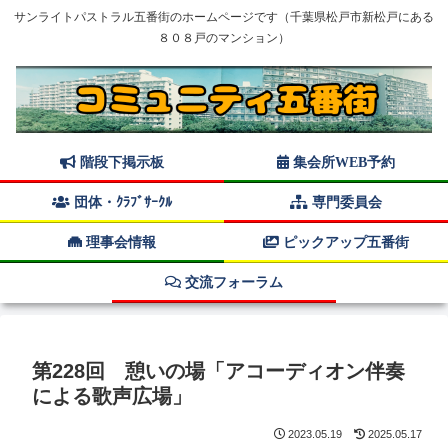
サンライトパストラル五番街のホームページです（千葉県松戸市新松戸にある
８０８戸のマンション）
階段下掲示板
集会所WEB予約
団体・ｸﾗﾌﾞｻｰｸﾙ
専門委員会
理事会情報
ピックアップ五番街
交流フォーラム
第228回 憩いの場「アコーディオン伴奏
による歌声広場」
2023.05.19
2025.05.17