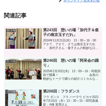
ボランティア花水木の会
関連記事
第243回 憩いの場「加代子＆俊
憩いの場
子の南京玉すだれ」
2024年11月21日(木) 13：00～16：00
アさて、アさて、さては南京玉すだれ
～ 加代子さん・俊子さんの軽妙な口上
で始まりました！ 瀬田の唐橋～大人
の指あそび 脳トレになります！絵本
の読み聞かせ 「もちもちの木」「ふ
第246回 憩いの場「阿呆会の踊
憩いの場
しぎなカ...
り」
2025年2月20日(木) 13：00～16：00黒田
節で開幕！ 会長の
軽妙なトークで踊りの紹介コミカルな
酔々節！ 前が見えているのか心配で
す。阿呆会といえば「河内おとこ節❣」
令和踊り 会場の皆さんと一緒に手拍子
第208回：フラダンス
憩いの場
で！アンコ...
フラ ダンス フラ ハーラウ ピカケ2021
年7月15日（木）13：30～15：00写真撮
影：A棟 富岡さん