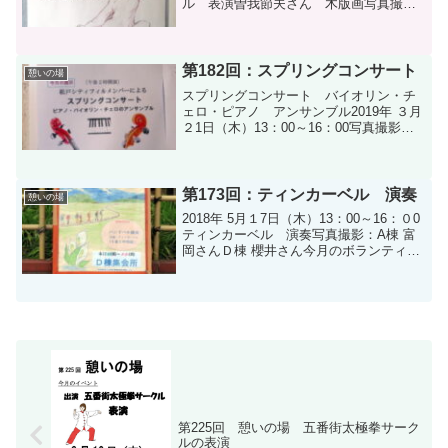
ル 表演曽我節夫さん 木版画写真撮
影：A棟 富岡さん
第182回：スプリングコンサート
憩いの場
スプリングコンサート バイオリン・チ
ェロ・ピアノ アンサンブル2019年 ３月
２1日（木）13：00～16：00写真撮影：A
棟 富岡さん今月のボランティア
第173回：ティンカーベル 演奏
憩いの場
2018年 5月１7日（木）13：00～16：０0
ティンカーベル 演奏写真撮影：A棟 富
岡さんＤ棟 櫻井さん今月のボランティア
さん
第225回 憩いの場 五番街太極拳サーク
ルの表演