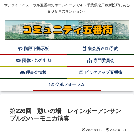
サンライトパストラル五番街のホームページです（千葉県松戸市新松戸にある
８０８戸のマンション）
階段下掲示板
集会所WEB予約
団体・ｸﾗﾌﾞｻｰｸﾙ
専門委員会
理事会情報
ピックアップ五番街
交流フォーラム
第226回 憩いの場 レインボーアンサン
ブルのハーモニカ演奏
2023.04.19
2023.07.21