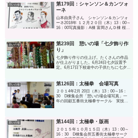
第179回：シャンソン＆カンツォ
憩いの場
ーネ
山本由美子さん シャンソン＆カンツォ
ーネ2018年 １２月２０日（木）13：00～
16：00写真撮影：A棟 富岡さんＤ棟 桜井
さん今月のボランティアさん
第239回 憩いの場「七夕飾り作
憩いの場
り」
七夕飾り作りの仕上げ。たくさんの作品
が仕上がりました。6月24日七夕設置予
定。6月17日下校途中の子供たちに七夕の
短冊に願い事を書いてもらいました。大
勢の子供たちが参加してくれ、75枚の短
冊が仕上がりました！。管理事務所前の
第126回：太極拳 会場写真
憩いの場
子供たちの竹に飾...
２０１4年2月 20日（木）13：00～16：
30 D棟集会所「憩いの場会場写真」一
年の回顧五番街太極拳サークル 実技写
真撮影：A棟 富岡さんＤ棟 櫻井さん
第144回：太極拳・版画
憩いの場
２０１５年１０月１５日（木）13：00～
16：30 D棟集会所五番街太極拳サーク