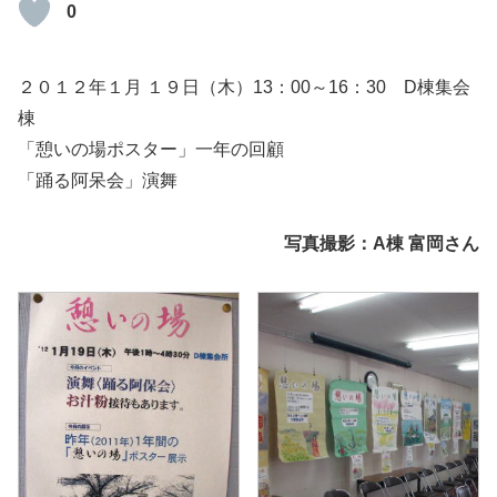
0
２０１２年１月 １９日（木）13：00～16：30 D棟集会
棟
「憩いの場ポスター」一年の回顧
「踊る阿呆会」演舞
写真撮影：A棟 富岡さん