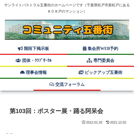
サンライトパストラル五番街のホームページです（千葉県松戸市新松戸にある
８０８戸のマンション）
階段下掲示板
集会所WEB予約
団体・ｸﾗﾌﾞｻｰｸﾙ
専門委員会
理事会情報
ピックアップ五番街
交流フォーラム
第103回：ポスター展・踊る阿呆会
2012.01.20
2021.12.02