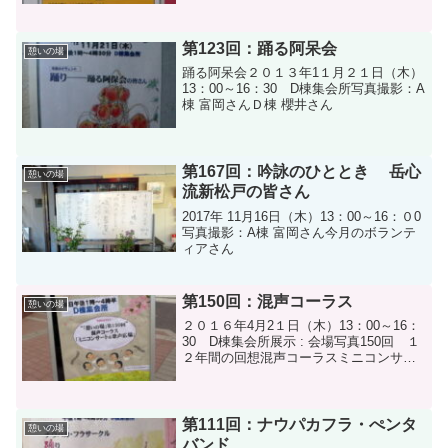
第123回：踊る阿呆会
憩いの場
踊る阿呆会２０１３年1１月２１日（木）
13：00～16：30 D棟集会所写真撮影：A
棟 富岡さんＤ棟 櫻井さん
第167回：吟詠のひととき 岳心
憩いの場
流新松戸の皆さん
2017年 11月16日（木）13：00～16：０0
写真撮影：A棟 富岡さん今月のボランテ
ィアさん
第150回：混声コーラス
憩いの場
２０１６年4月2１日（木）13：00～16：
30 D棟集会所展示 : 会場写真150回 １
２年間の回想混声コーラスミニコンサー
ト＆歌声広場 熊本
地震 義援金 募金写真撮影：A棟 富岡
さん
第111回：ナウパカフラ・ぺンタ
憩いの場
バンド