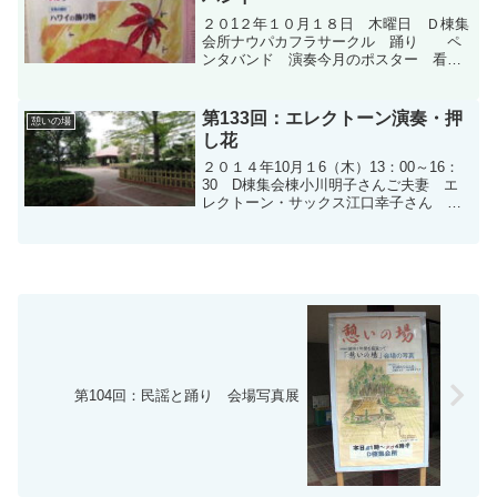
２０1２年１０月１８日 木曜日 Ｄ棟集
会所ナウパカフラサークル 踊り ペ
ンタバンド 演奏今月のポスター 看
板 絵画サークル 藤原郁代さんの
作品写真撮影：A棟 富岡さん
第133回：エレクトーン演奏・押
憩いの場
し花
２０１４年10月１6（木）13：00～16：
30 D棟集会棟小川明子さんご夫妻 エ
レクトーン・サックス江口幸子さん ヨ
ーロピアン押し花写真撮影：A棟 富岡さ
ん
第104回：民謡と踊り 会場写真展