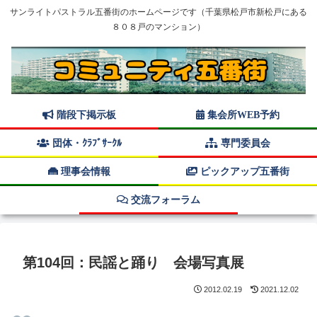
サンライトパストラル五番街のホームページです（千葉県松戸市新松戸にある
８０８戸のマンション）
階段下掲示板
集会所WEB予約
団体・ｸﾗﾌﾞｻｰｸﾙ
専門委員会
理事会情報
ピックアップ五番街
交流フォーラム
第104回：民謡と踊り 会場写真展
2012.02.19
2021.12.02