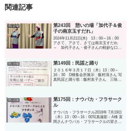
関連記事
第243回 憩いの場「加代子＆俊
憩いの場
子の南京玉すだれ」
2024年11月21日(木) 13：00～16：00
アさて、アさて、さては南京玉すだれ
～ 加代子さん・俊子さんの軽妙な口上
で始まりました！ 瀬田の唐橋～大人
の指あそび 脳トレになります！絵本
の読み聞かせ 「もちもちの木」「ふ
第149回：民謡と踊り
憩いの場
しぎなカ...
２０１６年３月１７日（木）13：00～
16：30 D棟集会所展示 : 飯村清さん 写
真民謡と踊り歌 : 飯村友子さん 三味線 :
小崎さん太鼓 : 網野さん踊り : 犬井さん
中村さん 玉井さん写真撮影：A棟 富岡さ
んＤ棟 櫻井さん
第175回：ナウパカ・フラサーク
憩いの場
ル
ナウパカ・フラサークル2018年 7月19日
（木）13：00～16：00写真撮影：A棟 富
岡さんナウパカ・フラサークルの皆さん
今月のボランティアさん