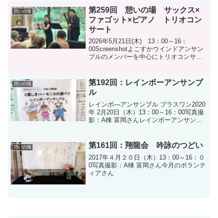
第259回 憩いの場 サックス×
憩いの場
ファゴット×ピアノ トリオコン
サート
2026年5月21日(木) 13：00～16：
00Screenshotよこすかウインドアンサン
ブルのメンバーを中心にトリオコンサー
ト❣プーランク作曲 ピアノ(寺田葉子さ
ん）・ファゴット(黒田尚宏さん）・サッ
クス(石井由紀子さん）の「トリオ」...
第192回：レインボーアンサンブ
憩いの場
ル
レインボ―アンサンブル プラスワン2020
年 2月20日（木）13：00～16：00写真撮
影：A棟 富岡さんレインボーアンサンブ
ル プラスワンの皆さん今月のボランテ
ィアさん
第161回：翔龍会 吟詠のつどい
憩いの場
2017年４月２０日（木）13：00～16：０
0写真撮影：A棟 富岡さん今月のボランテ
ィアさん