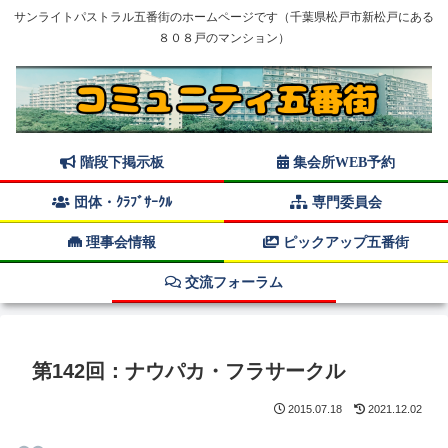
サンライトパストラル五番街のホームページです（千葉県松戸市新松戸にある
８０８戸のマンション）
階段下掲示板
集会所WEB予約
団体・ｸﾗﾌﾞｻｰｸﾙ
専門委員会
理事会情報
ピックアップ五番街
交流フォーラム
第142回：ナウパカ・フラサークル
2015.07.18
2021.12.02