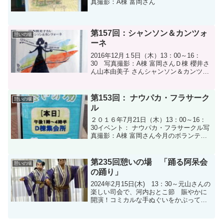
真撮影：A棟 富岡さん
第157回：シャンソン＆カンツォ
憩いの場
ーネ
2016年12月１5日（木）13：00～16：
30 写真撮影：A棟 富岡さんＤ棟 櫻井さ
ん山本由美子 さんシャンソン＆カンツォ
ーネ伴奏 田中知子さん
第153回： ナウパカ・フラサーク
憩いの場
ル
２０１６年7月21日（木）13：00～16：
30イベント： ナウパカ・フラサークル写
真撮影：A棟 富岡さん今月のボランティ
アさん
第235回憩いの場 「踊る阿呆会
憩いの場
の踊り」
2024年2月15日(木) 13：30～元山さんの
楽しい司会で、河内おとこ節 賑やかに
開演！コミカルな手ぬぐいをかぶって
酔々節 誰か分かりません！最後は、
ハンカチを振って冬美のソーラン節 会