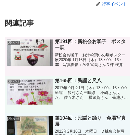
行事イベント
関連記事
第191回：新松会お囃子 ポスタ
憩いの場
ー展
新松会お囃子 お汁粉憩いの場ポスター
展2020年 1月16日（木）13：00～16：
00 写真撮影：A棟 富岡さんＤ棟 桜井さ
ん新松会 踊る阿呆会 皆さんお疲れ様
でした絵画サークル 憩いの場ポスター
絵画サークル 憩いの場ポスター今月の
第165回：民謡と尺八
憩いの場
ボラン...
2017年 9月２1日（木）13：00～16：０0
民謡: 飯村さん三味線: 小崎さん尺
八: 佐々木さん 横須賀さん 菊池さん
踊り: 中村さん 犬井さん 玉井さ
ん写真撮影：A棟 富岡さん今月のボラン
ティアさん
第104回：民謡と踊り 会場写真
憩いの場
展
2012年2月16日 木曜日 Ｄ棟集会棟写