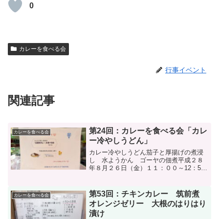
0
カレーを食べる会
行事イベント
関連記事
第24回：カレーを食べる会「カレ
カレーを食べる会
ー冷やしうどん」
カレー冷やしうどん茄子と厚揚げの煮浸
し 水ようかん ゴーヤの佃煮平成２８
年８月２６日（金）１１：００～12：50
五番街D棟集会所写真撮影： A棟 富岡さ
ん
第53回：チキンカレー 筑前煮
カレーを食べる会
オレンジゼリー 大根のはりはり
漬け