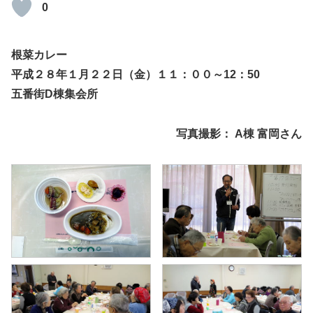
0
根菜カレー
平成２８年１月２２日（金）１１：００～12：50
五番街D棟集会所
写真撮影：
A
棟 富岡さん