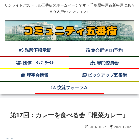
サンライトパストラル五番街のホームページです（千葉県松戸市新松戸にある
８０８戸のマンション）
階段下掲示板
集会所WEB予約
団体・ｸﾗﾌﾞｻｰｸﾙ
専門委員会
理事会情報
ピックアップ五番街
交流フォーラム
第17回：カレーを食べる会「根菜カレー」
2016.01.22
2021.12.02