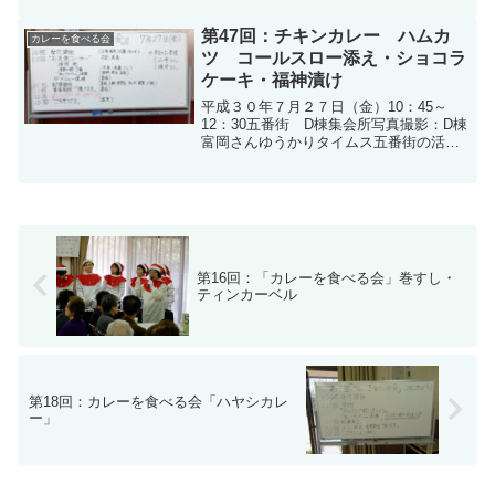
でした。4月から始まりましたＤ棟集会所
での会食ですが、コロナウイルスの流行
第47回：チキンカレー ハムカ
カレーを食べる会
の兆しが見えてきました...
ツ コールスロー添え・ショコラ
ケーキ・福神漬け
平成３０年７月２７日（金）10：45～
12：30五番街 D棟集会所写真撮影：D棟
富岡さんゆうかりタイムス五番街の活動
が紹介されております
第16回：「カレーを食べる会」巻すし・
ティンカーベル
第18回：カレーを食べる会「ハヤシカレ
ー」