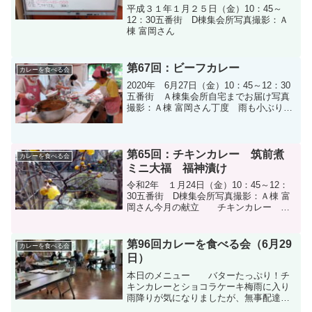
平成３１年１月２５日（金）10：45～
12：30五番街 D棟集会所写真撮影：Ａ
棟 富岡さん
第67回：ビーフカレー
カレーを食べる会
2020年 6月27日（金）10：45～12：30
五番街 Ａ棟集会所自宅までお届け写真
撮影：Ａ棟 富岡さん丁度 雨も小ぶりで
すおはようございます 五番街のカレー
のお届けに参りました 代金は150円です
Ａ棟会議室に戻って 報告整理
第65回：チキンカレー 筑前煮
カレーを食べる会
ミニ大福 福神漬け
令和2年 １月24日（金）10：45～12：
30五番街 D棟集会所写真撮影：Ａ棟 富
岡さん今月の献立 チキンカレー 筑
前煮 ミニ大福
第96回カレーを食べる会（6月29
カレーを食べる会
日）
本日のメニュー バターたっぷり！チ
キンカレーとショコラケーキ梅雨に入り
雨降りが気になりましたが、無事配達で
きました。Ａ棟集会所への受取も大丈夫