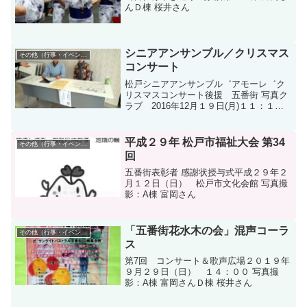
んＤ棟 桜井さん
シニアアンサンブル／クリスマス
その他（行事・イベント）
コンサート
松戸シニアアンサンブル゛アモーレ゛ク
リスマスコンサート後援 五番街 写真ク
ラブ 2016年12月１９日(月)１１：１５
～12：30松戸市民交流会館（旧新松戸北
小跡） 写真撮影：A棟 富岡さん
平成２９年 松戸市福祉大会 第34
その他（行事・イベント）
回
五番街表彰者 感謝状授与式平成２９年２
月１２日（日） 松戸市文化会館 写真撮
影：A棟 富岡さん
「五番街花水木の会」混声コーラ
その他（行事・イベント）
ス
第7回 コンサート＆歌声広場２０１９年
９月２９日（日） １４：００ 写真撮
影：A棟 富岡さんＤ棟 桜井さん