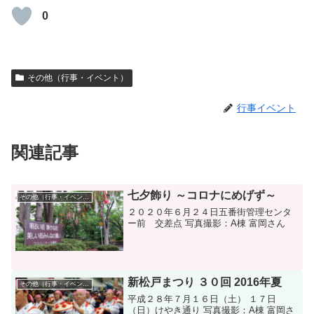
0
その他（行事・イベント）
行事イベント
関連記事
七夕飾り ～コロナにめげず～
その他（行事・イベント）
２０２０年６月２４日五番街管理センタ
ー前 交差点 写真撮影：A棟 富岡さん
新松戸まつり ３０回 2016年夏
その他（行事・イベント）
平成２８年７月１６日（土） １７日
（日）けやき通り 写真撮影：A棟 富岡さ