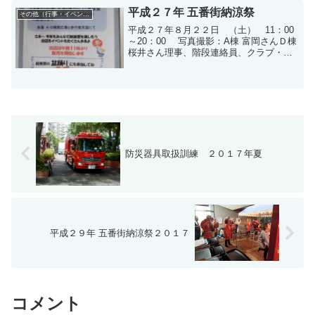
平成２７年 五番街納涼祭
その他（行事・イベント）
平成２７年８月２２日 （土） 11：00
～20：00 写真撮影：A棟 富岡さんＤ棟
桜井さん理事、階段連絡員、クラブ・サ
ークルの皆さん、有り難うございまし
た。お天気にも恵まれ 今年もよい納涼
祭を楽しむことが出来ました。
防災器具取扱訓練 ２０１７年夏
平成２９年 五番街納涼祭２０１７
コメント