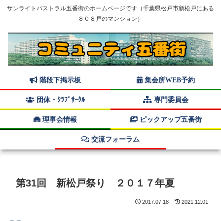
サンライトパストラル五番街のホームページです（千葉県松戸市新松戸にある
８０８戸のマンション）
階段下掲示板
集会所WEB予約
団体・ｸﾗﾌﾞｻｰｸﾙ
専門委員会
理事会情報
ピックアップ五番街
交流フォーラム
第31回 新松戸祭り ２０１７年夏
2017.07.18
2021.12.01