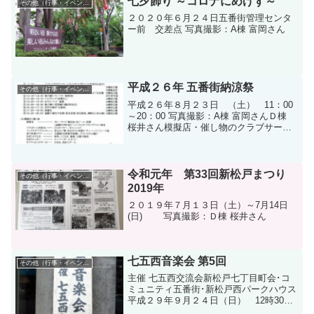
七夕飾り ～コロナにめげず～
その他（行事・イベント）
ん焼いて...
２０２０年６月２４日五番街管理センタ
ー前 交差点 写真撮影：A棟 富岡さん
平成２６年 五番街納涼祭
その他（行事・イベント）
平成２６年８月２３日 （土） 11：00
～20：00 写真撮影：A棟 富岡さんＤ棟
桜井さん模擬店・催し物のクラブサーク
ル理事会。ペンタクラブ（テニス）。
「きぼう子ども」育成会。ソフトボール
同好会。きぼうサッカーチーム。 セプ
テム（ドッジボ...
令和元年 第33回新松戸まつり
その他（行事・イベント）
2019年
２０１９年７月１３日（土）～7月14日
(日) 写真撮影：Ｄ棟 桜井さん
七五西音楽会 第5回
その他（行事・イベント）
主催 七五西交流会新松戸七丁目町会･コ
ミュニティ五番街･新松戸西パークハウス
平成２９年９月２４日（日） 12時30
分 開演 会場 : 流通経済大学 講堂