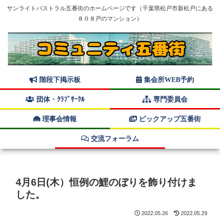
サンライトパストラル五番街のホームページです（千葉県松戸市新松戸にある
８０８戸のマンション）
階段下掲示板
集会所WEB予約
団体・ｸﾗﾌﾞｻｰｸﾙ
専門委員会
理事会情報
ピックアップ五番街
交流フォーラム
4月6日(木）恒例の鯉のぼりを飾り付けま
した。
2022.05.26
2022.05.29