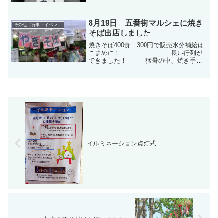
写真撮影：A棟 富岡さんＤ棟 桜井さん小
金中学校 吹奏楽横須賀小学校 吹奏楽
新松戸西小...
8月19日 五番街マルシェに焼き
その他（行事・イベント）
そば出店しました
焼きそば400食 300円で販売水分補給は
こまめに！ 長い行列が
できました！ 猛暑の中、焼き手は
汗だく！ 若い焼き手が飛
び入り参加！ボランティア花水木の会の
皆さんの灯篭作品
イルミネーション点灯式