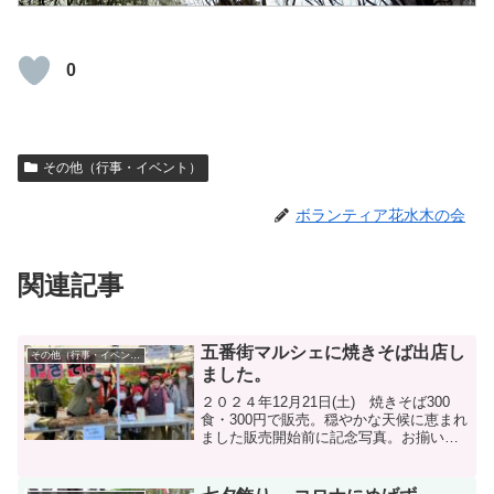
0
その他（行事・イベント）
ボランティア花水木の会
関連記事
五番街マルシェに焼きそば出店し
その他（行事・イベント）
ました。
２０２４年12月21日(土) 焼きそば300
食・300円で販売。穏やかな天候に恵まれ
ました販売開始前に記念写真。お揃いの
赤いバンダナ(女性）青いバンダナ(男性）
で！焼きそば作り大ベテランのお二人！
なれた手つきで大量の焼きそばをどんど