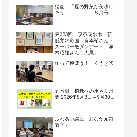
絵画 「夏の野菜が美味し
そう・・」 ８月号
第223回 喫茶花水木「新
感覚水彩画 有本裕さん・
スーパーモダンアート 塚
本昭雄さん二人展」
作って遊ぼう！ くうき砲
五番街・植栽への水やり月
間 2026年8月3日～9月30日
ふれあい講座「おなか元気
教室」