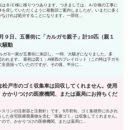
在はＢ/Ｃ棟に移りつつあります。つきましては、Ａ/Ｄ棟の工事に
鉢を戻していただくように複数回ご案内しましたが、いまだに多く
なければ処分することになります。一部住...
月９日、五番街に「カルガモ親子」計10匹（親１
大騒動
カルガモ一家が五番街に来訪し、一時、大騒ぎになりました。多
思われます。 最初は図１：A棟西のプレイロット（この時は子ガモ
全員揃っていたのですが、その後、半分に...
は松戸市のゴミ収集車は回収してくれません。使用
、かかりつけの医療機関、または薬局にお持ちくだ
ンスリンの注射器と注射針）です。9月初旬、ゴミ集積所に出され
うした在宅医療廃棄物を含む「医療ゴミ」は収集してくれません。
ので、かかりつけの医療機関、または薬局に...