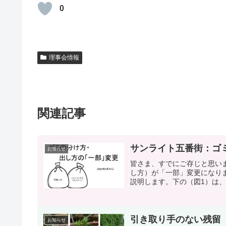
0
理事会情報
関連記事
サンライト五番街：ゴ
お知らせ
皆さま、すでにご存じと思いま
し方）が「一部」変更になり
説明します。下の（図1）は、
引き取り手のない残留
お知らせ