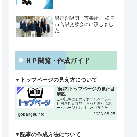
男声合唱団「五番街」 松戸
市合唱交歓会に出演しまし
た！！
ＨＰ閲覧・作成ガイド
▼トップページの見え方について
[解説]トップページの見た目
解説
この記事は初めてホームページを
利用される方や、もっと便利にホ
ームページを活用したい方のため
にトップページの各所について改
2023.08.25
gobangai.info
めて解説した記事となります。改
めて確認することで今まで利用し
ていなかった機能にも気がつける
とおもいます。下記画像に割り
振…
▼記事の作成方法について