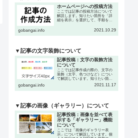
ホームページへの投稿方法
ここでは記事の投稿方法について
解説します。知りたい箇所を「詳
細を表示」を選択して、手順を確
認して下さい。※記事の作成は、
各々の委員会・団体・クラブサー
2021.10.29
gobangai.info
クル・理事会などが作成可能で
す。それぞれに記事作成の為の
「ユーザー名」と「パスワード」
を発…
▼記事の文字装飾について
記事投稿：文字の装飾方法
について
ここでは記事作成の際の、文字の
装飾（太字、色つけなど）につい
て解説しています。知りたい箇所
を「詳細を表示」を選択して、手
2021.11.17
gobangai.info
順を確認して下さい。※記事の作
成・編集などの基本操作は下記の
記事をご参考下さい。文字を「色
付き、太字」にするここでは書
い…
▼記事の画像（ギャラリー）について
記事投稿：画像を並べて表
示する「ギャラリー」機能
について
ここでは「画像のギャラリー表
示」について解説しています。個