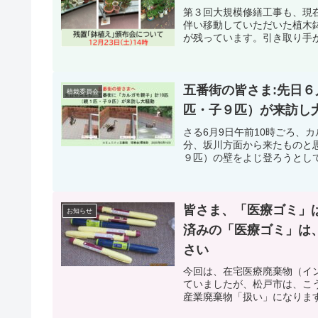
第３回大規模修繕工事も、現
伴い移動していただいた植木
が残っています。引き取り手が
五番街の皆さま:先日６
植栽委員会
匹・子９匹）が来訪し
さる6月9日午前10時ごろ、
分、坂川方面から来たものと
９匹）の壁をよじ登ろうとして
皆さま、「医療ゴミ」
お知らせ
済みの「医療ゴミ」は
さい
今回は、在宅医療廃棄物（イ
ていましたが、松戸市は、こ
産業廃棄物「扱い」になります