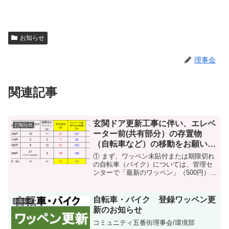
お知らせ
理事会
関連記事
玄関ドア更新工事に伴い、エレベ
お知らせ
ーター前(共有部分）の存置物
（自転車など）の移動をお願いし
ます
① まず、ワッペン未貼付または期限切れ
の自転車（バイク）については、管理セ
ンターで「最新のワッペン」（500円）を
お求めくださり、早急に貼付をお願いし
ます。② なお、7月から始まる玄関ドア
更新工事に際して、自転車のみならず存
自転車・バイク 登録ワッペン更
お知らせ
置物の移動をお願いします。コミュニテ
新のお知らせ
イ五番街・理事会 環境部2022年6月27
日
コミュニティ五番街理事会/環境部