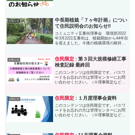
中長期植栽「７ヶ年計画」につい
お知らせ
て住民説明会のお知らせ‼
コミュニティ五番街理事会 環境部2022
年3月22日五番街は、植栽開始から44年目
を迎えました。今後の植栽環境の維持管
理を考える「中長期植栽７ヶ年計画」の
説明会を開きます。コロナ禍のため、参
加者は1回20名（2時間）に限定、しか
住民限定
: 第３回大規模修繕工事
お知らせ
し、３回開き...
検査記録 最終回
このコンテンツは住民限定です。パスワ
ードをお忘れの方は管理センターにお問
い合わせください。（※理事限定など、
更に限定されたものは担当者専用のパス
ワードの為、閲覧できません）
住民限定
: １月度理事会資料
お知らせ
このコンテンツは住民限定です。パスワ
ードをお忘れの方は管理センターにお問
い合わせください。（※理事限定など、
更に限定されたものは担当者専用のパス
ワードの為、閲覧できません）