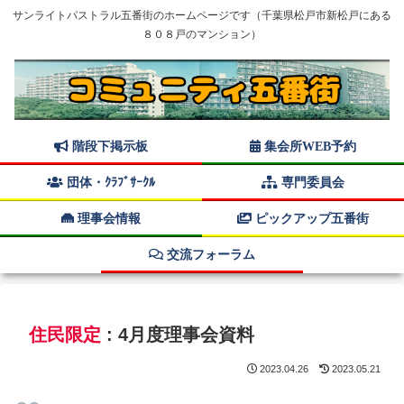
サンライトパストラル五番街のホームページです（千葉県松戸市新松戸にある
８０８戸のマンション）
階段下掲示板
集会所WEB予約
団体・ｸﾗﾌﾞｻｰｸﾙ
専門委員会
理事会情報
ピックアップ五番街
交流フォーラム
住民限定
: 4月度理事会資料
2023.04.26
2023.05.21