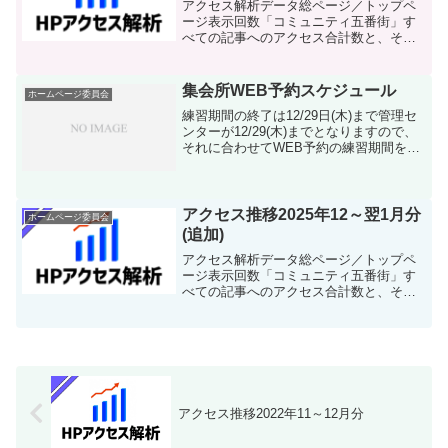
アクセス解析データ総ページ／トップペ
ージ表示回数「コミュニティ五番街」す
べての記事へのアクセス合計数と、その
うちトップページが占めるアクセス数の
情報です。ユーザー数ホームページを利
用している「ユーザー」の合計数となり
集会所WEB予約スケジュール
ホームページ委員会
ます。【ユーザー数】≒【...
練習期間の終了は12/29日(木)まで管理セ
ンターが12/29(木)までとなりますので、
それに合わせてWEB予約の練習期間を終
了致します。それに伴い、現在WEB予約
で行われたデータは全て削除されますの
でご注意下さい。※現在は練習期間です
12...
アクセス推移2025年12～翌1月分
ホームページ委員会
(追加)
アクセス解析データ総ページ／トップペ
ージ表示回数「コミュニティ五番街」す
べての記事へのアクセス合計数と、その
うちトップページが占めるアクセス数の
情報です。ユーザー数ホームページを利
用している「ユーザー」の合計数となり
ます。【ユーザー数】≒【...
アクセス推移2022年11～12月分