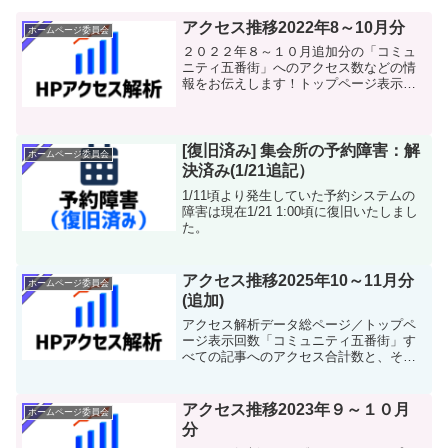
アクセス推移2022年8～10月分
ホームページ委員会
２０２２年８～１０月追加分の「コミュ
ニティ五番街」へのアクセス数などの情
報をお伝えします！トップページ表示回
数トップページ（）のアクセス数の遷移
です。今回のポイント８～１０月はアク
セス数はその前と比較して多少減ってい
る下がり幅は大きくないこ...
[復旧済み] 集会所の予約障害：解
ホームページ委員会
決済み(1/21追記）
1/11頃より発生していた予約システムの
障害は現在1/21 1:00頃に復旧いたしまし
た。
アクセス推移2025年10～11月分
ホームページ委員会
(追加)
アクセス解析データ総ページ／トップペ
ージ表示回数「コミュニティ五番街」す
べての記事へのアクセス合計数と、その
うちトップページが占めるアクセス数の
情報です。ユーザー数ホームページを利
用している「ユーザー」の合計数となり
アクセス推移2023年９～１０月
ホームページ委員会
ます。【ユーザー数】≒【...
分