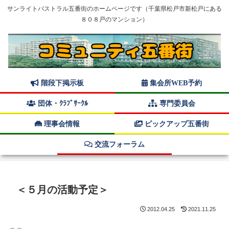
サンライトパストラル五番街のホームページです（千葉県松戸市新松戸にある
８０８戸のマンション）
階段下掲示板
集会所WEB予約
団体・ｸﾗﾌﾞｻｰｸﾙ
専門委員会
理事会情報
ピックアップ五番街
交流フォーラム
＜５月の活動予定＞
2012.04.25
2021.11.25