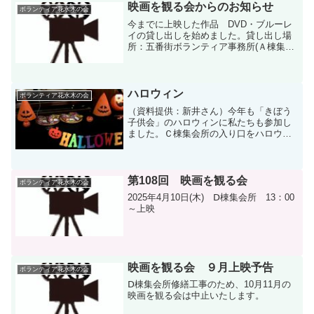
集って頂き、立見が出るような盛況でし
映画を観る会からのお知らせ
ボランティア花水木の会
た。歌う方もやり甲...
今までに上映した作品 DVD・ブルーレ
イの貸し出しを始めました。貸し出し場
所：五番街ボランティア事務所(Ａ棟集会
所となり）貸し出し日時：月～金 10：
00～12：00 13：00～15：00 ℡ 344-
4410作品リスト(約６０作品）映...
ハロウィン
ボランティア花水木の会
（資料提供：新井さん）今年も「きぼう
子供会」のハロウィンに私たちも参加し
ました。Ｃ棟集会所の入り口をハロウィ
ンらしくキャンドルやカボチャなどで飾
り、仮装した子供達が来るのを楽しみに
待ちました。「トリックアトリート！お
菓子をくれなきゃいたづら...
第108回 映画を観る会
ボランティア花水木の会
2025年4月10日(木) Ⅾ棟集会所 13：00
～上映
映画を観る会 ９月上映予告
ボランティア花水木の会
Ⅾ棟集会所修繕工事のため、10月11月の
映画を観る会は中止いたします。