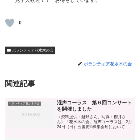
見学大歓迎！！ お待ちしています。
0
ボランティア花水木の会
ボランティア花水木の会
関連記事
混声コーラス 第６回コンサート
ボランティア花水木の会
を開催しました
（資料提供：越野さん、写真：櫻井さ
ん）「花水木の会」混声コーラスは、2月
24日（日）五番街D棟集会所において第6
回コンサート＆歌声広場を実施しまし
た。春まじかの好天に恵まれ140名の方が