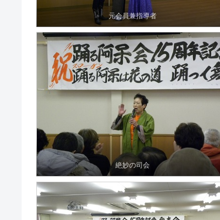
元会員兼指導者
絶妙の司会