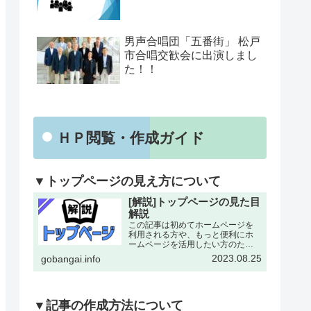
男声合唱団「五番街」 松戸
市合唱交歓会に出演しまし
た！！
ＨＰ閲覧・作成ガイド
▼トップページの見え方について
[解説]トップページの見た目
解説
この記事は初めてホームページを
利用される方や、もっと便利にホ
ームページを活用したい方のため
にトップページの各所について改
2023.08.25
gobangai.info
めて解説した記事となります。改
めて確認することで今まで利用し
ていなかった機能にも気がつける
とおもいます。下記画像に割り
振…
▼記事の作成方法について