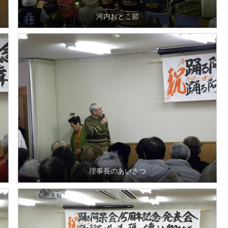
河内おとこ節
理事長のあいさつ