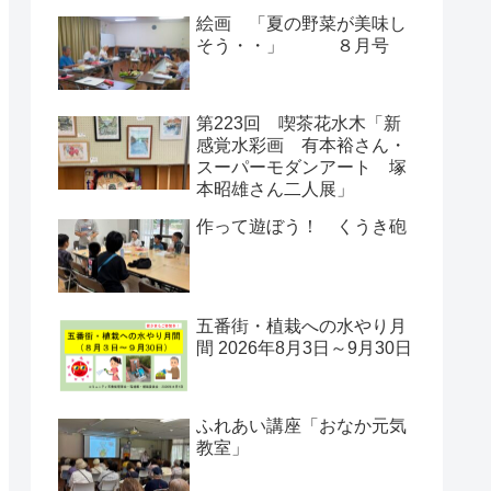
絵画 「夏の野菜が美味し
そう・・」 ８月号
第223回 喫茶花水木「新
感覚水彩画 有本裕さん・
スーパーモダンアート 塚
本昭雄さん二人展」
作って遊ぼう！ くうき砲
五番街・植栽への水やり月
間 2026年8月3日～9月30日
ふれあい講座「おなか元気
教室」