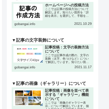
ホームページへの投稿方法
ここでは記事の投稿方法について
解説します。知りたい箇所を「詳
細を表示」を選択して、手順を確
認して下さい。※記事の作成は、
各々の委員会・団体・クラブサー
2021.10.29
gobangai.info
クル・理事会などが作成可能で
す。それぞれに記事作成の為の
「ユーザー名」と「パスワード」
を発…
▼記事の文字装飾について
記事投稿：文字の装飾方法
について
ここでは記事作成の際の、文字の
装飾（太字、色つけなど）につい
て解説しています。知りたい箇所
を「詳細を表示」を選択して、手
2021.11.17
gobangai.info
順を確認して下さい。※記事の作
成・編集などの基本操作は下記の
記事をご参考下さい。文字を「色
付き、太字」にするここでは書
い…
▼記事の画像（ギャラリー）について
記事投稿：画像を並べて表
示する「ギャラリー」機能
について
ここでは「画像のギャラリー表
示」について解説しています。個