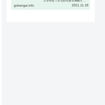
人を特定できる顔写真を掲載する
場合、被撮影者ご本人の了解をい
2021.11.18
gobangai.info
ただくか、または顔をぼかすなど
個人が特定できない加工を行うこ
とを推奨しますギャラリー表示と
はギャラリー表示とは下記の様
に、…