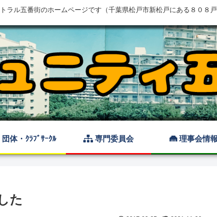
トラル五番街のホームページです（千葉県松戸市新松戸にある８０８戸
団体・ｸﾗﾌﾞｻｰｸﾙ
専門委員会
理事会情
した