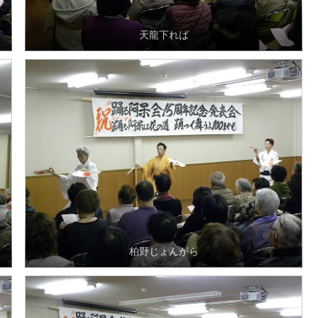
天龍下れば
柏野じょんがら