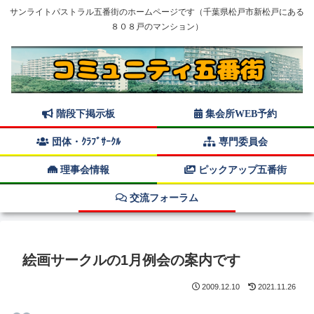
サンライトパストラル五番街のホームページです（千葉県松戸市新松戸にある
８０８戸のマンション）
階段下掲示板
集会所WEB予約
団体・ｸﾗﾌﾞｻｰｸﾙ
専門委員会
理事会情報
ピックアップ五番街
交流フォーラム
絵画サークルの1月例会の案内です
2009.12.10
2021.11.26