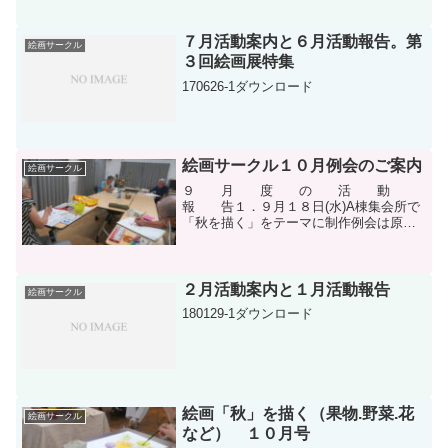
７月活動案内と６月活動報告。第
絵画サークル
３回絵画展特集
170626-1ダウンロード
絵画サークル１０月例会のご案内
絵画サークル
９ 月 度 の 活 動
報 告１．９月１８日(水)A棟集会所で
「秋を描く」をテーマに制作例会は原則
として第３・第４水曜日の夕方（午後６
時～）に実施していますが、９月度は９
月１８日(水)の一回だけ、会場もいつもの
D棟集会所ではな...
２月活動案内と１月活動報告
絵画サークル
180129-1ダウンロード
絵画「秋」を描く（果物.野菜.花
絵画サークル
など） １０月号