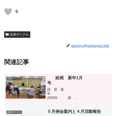
0
絵画サークル
dummy@gobangai.info
関連記事
絵画 新年1月
絵画サークル
号
謹 賀 新
年
2026年 新
春 本
年もよろしくお願い申し上げま
す
５月例会案内と４月活動報告
絵画サークル
絵画サークル 会