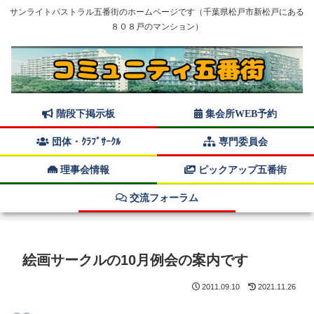
サンライトパストラル五番街のホームページです（千葉県松戸市新松戸にある
８０８戸のマンション）
階段下掲示板
集会所WEB予約
団体・ｸﾗﾌﾞｻｰｸﾙ
専門委員会
理事会情報
ピックアップ五番街
交流フォーラム
絵画サークルの10月例会の案内です
2011.09.10
2021.11.26