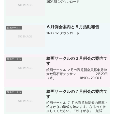
160428-1ダウンロード
員一同新年明けましておめでとうござい
ま...
６月例会案内と５月活動報告
絵画サークル
160601-1ダウンロード
絵画サークルの２月例会の案内で
絵画サークル
す
絵画サークル ２月の課題新会員募集見学
大歓迎石膏デッサン 2月20日
（水） 18:00～20:00 D棟
集会所 用意：スケッチブック・鉛筆・
コンテ・パステル 20:00～
懇親会人物デッサン （モデル...
絵画サークルの７月例会の案内で
絵画サークル
す
絵画サークル ７ 月の課題納涼祭の燈籠・
絵はがきの準備を始めます。なるべく参
加してください。「絵はがき」（納涼祭