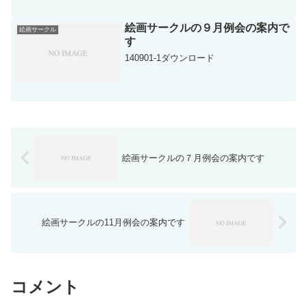
で販売）の制作7月15日 （水）18:00～
21:30頃まで 於・Ｄ棟集会棟＊１８：０
０～２０：００頃まで 販売用「絵はが
絵画サークルの９月例会の案内で
絵画サークル
き」の...
す
140901-1ダウンロード
絵画サークルの７月例会の案内です
絵画サークルの11月例会の案内です
コメント