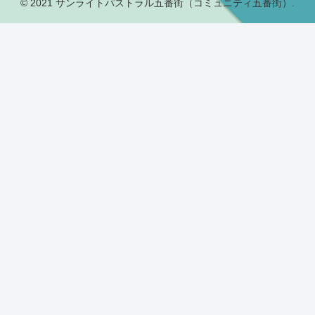
© 2021 サンライトパストラル五番街（コミュニティ五番街）.