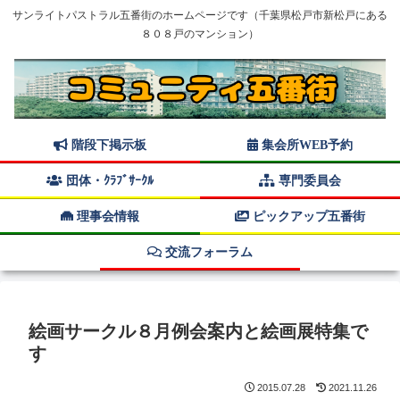
サンライトパストラル五番街のホームページです（千葉県松戸市新松戸にある
８０８戸のマンション）
階段下掲示板
集会所WEB予約
団体・ｸﾗﾌﾞｻｰｸﾙ
専門委員会
理事会情報
ピックアップ五番街
交流フォーラム
絵画サークル８月例会案内と絵画展特集で
す
2015.07.28
2021.11.26