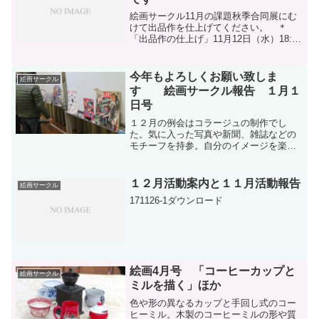
絵画サークル11月の課題秋季合同展にむ
けて出品作を仕上げてください。 ＊
「出品作の仕上げ」11月12日（水）18:00
～21:30頃 於・Ｄ棟集会棟●秋季合同展の
出品作の仕上げ。（２点、予備小さい作
品１点） ●出品作の決まっている方
今年もよろしくお願い致しま
絵画サークル
は、...
す 絵画サークル報告 １月１
日号
１２月の例会はコラージュの制作でし
た。気に入った写真や新聞、雑誌などの
モチーフを持参。自分のイメージを楽し
い作業を通して作品に仕上げました。１
月は、遠近法や構図の作り方を学んだ
り、いつもの絵筆とは違った筆を使って
１２月活動案内と１１月活動報告
絵画サークル
の墨彩画に挑戦します。
171126-1ダウンロード
絵画4月号 「コーヒーカップと
絵画サークル
ミルを描く」ほか
色や形の異なるカップと手回し式のコー
ヒーミル。木製のコーヒーミルの形や質