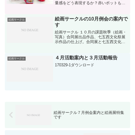
量感をどう表現するか？赤いポットもア
クセントに映える。後半は、とりどりの
春の花の華やかで明るい感じを出せた
ら・・。毎回、新たな気持ちで挑戦して
絵画サークルの10月例会の案内で
絵画サークル
います。
す
絵画サークル １０月の課題秋季（絵画・
写真）合同展出品作品、七五西文化祭展
示作品の仕上げ。合同展と七五西文化祭
出品作の仕上げ10月19日（水）18:00～ D
棟集会所＊合同展出品作および七五西文
化祭展示作の仕上げ。＊用意するも
４月活動案内と３月活動報告
絵画サークル
の： 油彩画...
170329-1ダウンロード
絵画サークル７月例会案内と絵画展特集
です