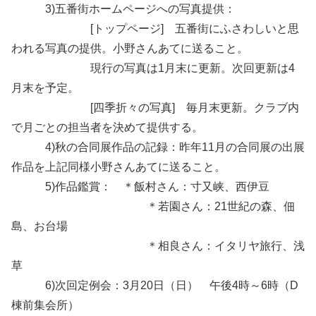
3)五番街ホームページへの写真提供：
[トップページ] 五番街にふさわしいと思
われる写真の提供。小野さんあてに送ること。
現行の写真は1月末に更新。次回更新は4
月末を予定。
[四季折々の写真] 毎月末更新。クラブ内
で月ごとの担当者を決めて提供する。
4)秋の合同展作品の記録：昨年11月の合同展の出展
作品を上記同様小野さんあてに送ること。
5)作品鑑賞： ＊飯村さん：寸又峡、西伊豆
＊若園さん：21世紀の森、佃
島、お台場
＊相良さん：イタリヤ旅行、浅
草
6)次回定例会：3月20日（日） 午後4時～6時（D
棟前集会所）