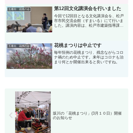
第12回文化講演会を行いました
五番街 花桃の会
今回で12回目となる文化講演会を、松戸
市市民交流会館（すまいる）にて行いま
した。講演内容は、松戸市建築指導課に
よる、「住まいの耐震診断」と国交省江
戸川河川事務所による「江戸川河川事務
所の取り組みと流域治水」でした。どち
らも災害に関連した身近...
花桃まつりは中止です
五番街 花桃の会
毎年恒例の花桃まつり、残念ながらコロ
ナ禍のため中止です。来年はコロナも治
まり何とか開催出来ると良いですね。
坂川の「花桃まつり」(3月１０日）開催
のお知らせ