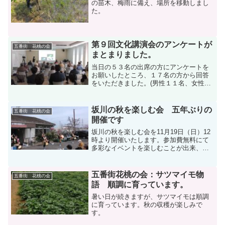
の苗木、梅雨に備え、場所を移動しまし
た。
第９回文化講演会のアンケートが
五番街 花桃の会
まとまりました。
当日の５３名の出席の方にアンケートを
お願いしたところ、１７名の方から回答
をいただきました。(男性１１名、女性５
名、性別未回答１名）皆様からは大変高
い評価をいただきありがとうございま
す。内容につきましては、掲載写真をご
坂川の秋を楽しむ会 五年ぶりの
五番街 花桃の会
覧ください。------...
開催です
坂川の秋を楽しむ会を11月19日（日）12
時より開催いたします。参加費無料にて
多彩なイベントを楽しむことが出来、更
に地元産のサツマイモの直売も行いま
す。愛飲家の皆様のために、日本酒は、
「高清水」と「剣菱」を、ビールは「ア
五番街花桃の会：サツマイモ物
五番街 花桃の会
サヒジョッキ缶」と「...
語 順調に育っています。
暑い日が続きますが、サツマイモは順調
に育っています。秋の収穫が楽しみで
す。