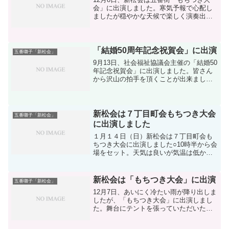
会」に出演しました。寒気予報で心配し
ましたが穏やかな天候で楽しく演奏出来
ました。動画撮影は富岡さん鏡開きと乾
杯のお囃子 1分24秒獅子舞（おてもやん
のコヨリで獅子がクシャミをしました堀
自治福祉部長の飛...
「結婚50周年記念祝賀会」に出演
五番囃子「新松会」
9月13日、社会福祉協議会主催の「結婚50
年記念祝賀会」に出演しました。皆さん
から沢山の拍手を頂くことが出来まし
た。【投げ合い・獅子舞・おかめひょっ
とこ】【八木節】
新松会は７丁目町会もちつき大会
五番囃子「新松会」
に出演しました
１月１４日（日）新松会は７丁目町会も
ちつき大会に出演しました○10時半から会
場をセット。天気は良いが気温は低かっ
た○早くも、お餅やお汁粉の長い行列
が・・・○須藤会長と斎藤農水大臣の開会
挨拶の後に、獅子舞開始笛の手が冷たく
新松会は「もちつき大会」に出演
五番囃子「新松会」
てつりそうでした○須...
12月7日、あいにく冷たい雨が降り出しま
したが、「もちつき大会」に出演しまし
た。舞台にテントを張っていただいたの
で何とか演ずることができました。【鏡
割り・獅子舞・力士もちつきの様子