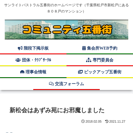
サンライトパストラル五番街のホームページです（千葉県松戸市新松戸にある
８０８戸のマンション）
階段下掲示板
集会所WEB予約
団体・ｸﾗﾌﾞｻｰｸﾙ
専門委員会
理事会情報
ピックアップ五番街
交流フォーラム
新松会はあずみ苑にお邪魔しました
2018.02.05
2021.11.27