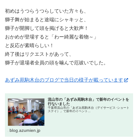
初めはうつらうつらしていた方々も、
獅子舞が始まると途端にシャキッと、
獅子が開脚して頭を掲げると大歓声！
おかめが登場すると「わー綺麗な着物～」
と反応が素晴らしい！
終了後はリクエストがあって、
獅子が退場者全員の頭を噛んで厄祓いでした。
あずみ苑駒木台のブログで当日の様子が載っています
流山市の「あずみ苑駒木台」で新年のイベントを
行ないました
千葉県流山市の「あずみ苑駒木台（デイサービス･ショート
ステイ）」で新年のイベント...
blog.azumien.jp