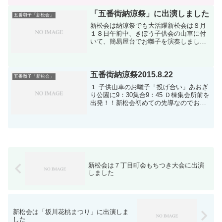
2:58】【おかめひょっとこ・八木節・み
んなで叩こう 3:...
「五番街納涼祭」に出演しました
五番囃子「新松会」
新松会は納涼祭でも大活躍新松会は８月
１８日午前中、きぼう子供会の山車に付
いて、簡易屋台でお囃子を演奏しまし
た。子供山車動画 2分27秒夕方からはA棟
前広場で盆踊りの太鼓を叩きました。踊
りの輪が段々大きくなり、皆さん楽しく
踊っていただきました...
五番街納涼祭2015.8.22
五番囃子「新松会」
１ 子供山車のお囃子「投げ合い」あおぎ
り公園に9：30集合9：45 Ｄ棟集会所前を
出発！！新松会初めての先導なのでお囃
子がなかなか揃いませんでしたＣ棟前で
休憩してＢ棟へ向かって出発！！このあ
たりではお囃子も徐々に落ち着いてきま
した。Ａ棟を廻...
新松会は７丁目町会もちつき大会に出演
しました
新松会は「坂川花桃まつり」に出演しま
した