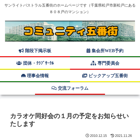
サンライトパストラル五番街のホームページです（千葉県松戸市新松戸にある
８０８戸のマンション）
階段下掲示板
集会所WEB予約
団体・ｸﾗﾌﾞｻｰｸﾙ
専門委員会
理事会情報
ピックアップ五番街
交流フォーラム
カラオケ同好会の１月の予定をお知らせい
たします
2010.12.15
2021.11.26